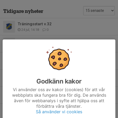
Tidigare nyheter
Träningsstart v.32
24 jul, 14:18
0
Södra vätterbygden cup 2026
22 jul, 19:41
0
Seriespel, träningar och domarutbildning
13 apr, 19:26
0
Info från föräldramötet 9/3
Godkänn kakor
15 mar, 17:28
0
Vi använder oss av kakor (cookies) för att vår
Träningsturnering och futsalcup
webbplats ska fungera bra för dig. De används
30 nov 2025
0
även för webbanalys i syfte att hjälpa oss att
förbättra våra tjänster.
Avslutning
Så använder vi cookies
2 okt 2025
0