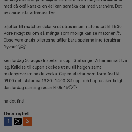
med då oxå kanske en del kan samåka där med varandra. Det
ansvarar inte vi tränare för.
biljetter till matchen delar vi ut strax innan matchstart kl 16:30.
Vore riktigt kul om så många som möjligt kan se matchen🙂.
Observera gratis biljetterna gäller bara spelarna inte föräldrar
”tyvärr”🙄🙂
sen lördag 30 augusti spelar vi cup i Stafsinge. Vi har anmält två
lag. Kallelse till cupen skickas ut nu till helgen samt
matchprogram nästa vecka. Cupen startar som förra året kl
09:00 och slutar ca 13:30- 14:00. Så upp och hoppa sker tidigt
den lördag samling redan kl 06:45🫡🙂
ha det fint!
Dela nyhet