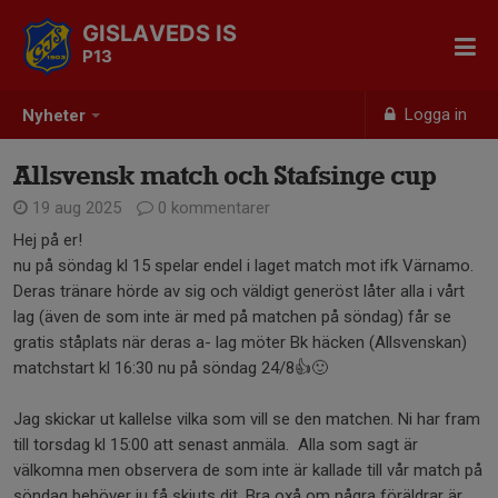
GISLAVEDS IS
P13
Logga in
Nyheter
Allsvensk match och Stafsinge cup
19 aug 2025
0 kommentarer
Hej på er!
nu på söndag kl 15 spelar endel i laget match mot ifk Värnamo.
Deras tränare hörde av sig och väldigt generöst låter alla i vårt
lag (även de som inte är med på matchen på söndag) får se
gratis ståplats när deras a- lag möter Bk häcken (Allsvenskan)
matchstart kl 16:30 nu på söndag 24/8👍🙂
Jag skickar ut kallelse vilka som vill se den matchen. Ni har fram
till torsdag kl 15:00 att senast anmäla. Alla som sagt är
välkomna men observera de som inte är kallade till vår match på
söndag behöver ju få skjuts dit. Bra oxå om några föräldrar är