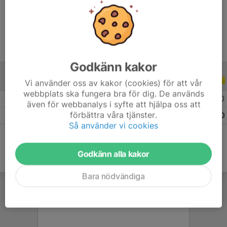
Ålder
12 år
Godkänn kakor
ALLA SERIER
ALLA ÅR
Vi använder oss av kakor (cookies) för att vår
webbplats ska fungera bra för dig. De används
2026
4
0
0
0
även för webbanalys i syfte att hjälpa oss att
förbättra våra tjänster.
Totalt
4
0
0
0
Så använder vi cookies
Godkänn alla kakor
Bara nödvändiga