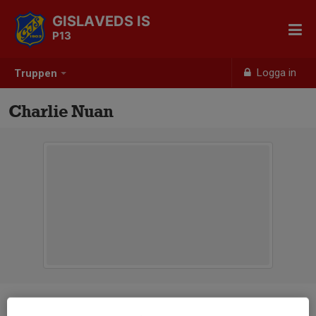
GISLAVEDS IS
P13
Logga in
Truppen
Charlie Nuan
Position
-