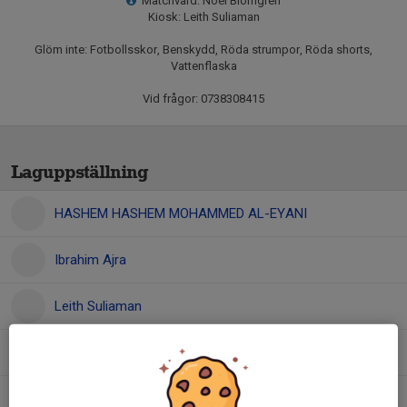
Matchvärd: Noel Blomgren
Kiosk: Leith Suliaman
Glöm inte: Fotbollsskor, Benskydd, Röda strumpor, Röda shorts,
Vattenflaska
Vid frågor: 0738308415
Laguppställning
HASHEM HASHEM MOHAMMED AL-EYANI
Ibrahim Ajra
Leith Suliaman
Liam Bjelke
Lukas Lund