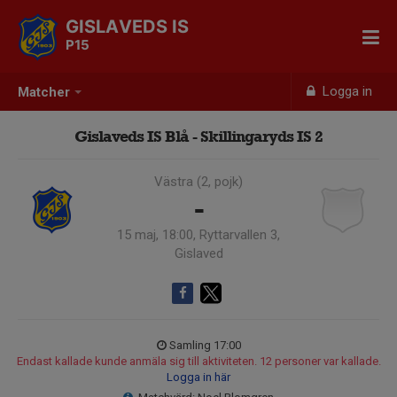
GISLAVEDS IS
P15
Logga in
Matcher
Gislaveds IS Blå - Skillingaryds IS 2
Västra (2, pojk)
-
15 maj, 18:00, Ryttarvallen 3,
Gislaved
Samling 17:00
Endast kallade kunde anmäla sig till aktiviteten. 12 personer var kallade.
Logga in här