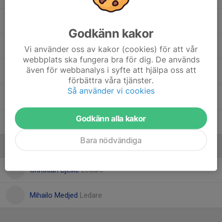
Mirko Miljevic
Godkänn kakor
Nils Hedlund
Vi använder oss av kakor (cookies) för att vår
webbplats ska fungera bra för dig. De används
även för webbanalys i syfte att hjälpa oss att
1. Noel Blomgren
förbättra våra tjänster.
Så använder vi cookies
Novak Medjed
Godkänn alla kakor
10. Umid Valiyev
Bara nödvändiga
Ledare
Christian Bjelke
Ledare
Mihailo Medjed
Ledare