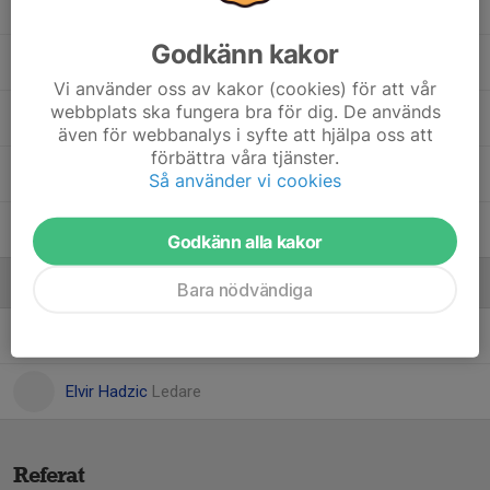
Kevin Liljeblad
Godkänn kakor
Leonel Ojeda
Vi använder oss av kakor (cookies) för att vår
webbplats ska fungera bra för dig. De används
Mohammed Alsabah
även för webbanalys i syfte att hjälpa oss att
förbättra våra tjänster.
Sam Awatah
Så använder vi cookies
William Thorisson
Godkänn alla kakor
Ledare
Bara nödvändiga
Christoffer Liljeblad
Ledare
Elvir Hadzic
Ledare
Referat