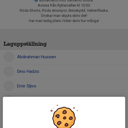
Bortamatch mot Värnamo Södra.
Avresa från Ryttarvallen kl 10:30.
Röda Shorts, Röda strumpor, Benskydd, Vattenflaska.
Önskar man skjuts skriv det!
Har man ledig plats i bilen skriv hur många!
Laguppställning
Abdirahman Hussien
Dino Hadzic
Emir Sljivo
Fouad Alsalama
Johannes Pietikäinen