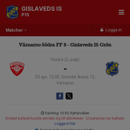
GISLAVEDS IS
P15
Logga in
Matcher
Värnamo Södra FF 8 - Gislaveds IS Grön
Västra (2, pojk)
-
25 apr, 12:00, Gröndal Arena 12,
Värnamo
Samling 10:30, Ryttarvallen
Endast kallade kunde anmäla sig till aktiviteten. 12 personer var kallade.
Logga in här