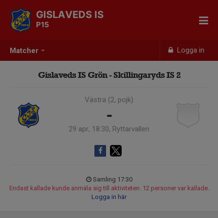
GISLAVEDS IS
P15
Logga in
Matcher
Gislaveds IS Grön - Skillingaryds IS 2
Västra (2, pojk)
-
29 apr, 18:30, Ryttarvallen
Samling 17:30
Endast kallade kunde anmäla sig till aktiviteten. 12 personer var kallade.
Logga in här