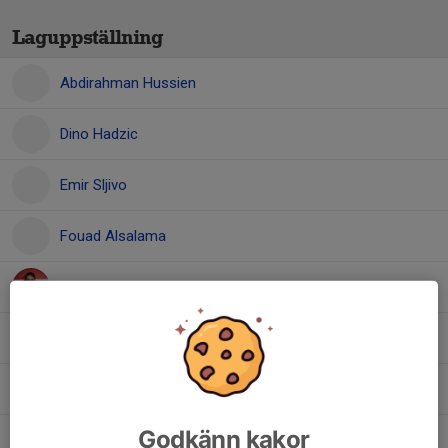
Laguppställning
Abdirahman Hussien
Dino Hadzic
Emir Sljivo
Fouad Alsalama
Jakov Pejko
Johannes Pietikäinen
Kevin Liljeblad
Godkänn kakor
Leonel Ojeda