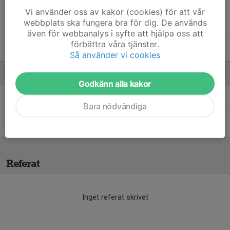
Vi använder oss av kakor (cookies) för att vår
webbplats ska fungera bra för dig. De används
Mohammed Alsabah
även för webbanalys i syfte att hjälpa oss att
förbättra våra tjänster.
William Thorisson
Så använder vi cookies
Ledare
Godkänn alla kakor
Christoffer Liljeblad
Ledare
Bara nödvändiga
Elvir Hadzic
Ledare
Referat
Inget referat skrivet