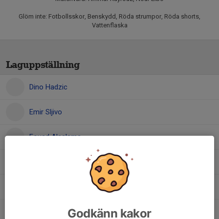
Glöm inte: Fotbollsskor, Benskydd, Röda strumpor, Röda shorts,
Vattenflaska
Laguppställning
Dino Hadzic
Emir Sljivo
Fouad Alsalama
Johannes Pietikäinen
Kevin Liljeblad
Godkänn kakor
Leonel Ojeda