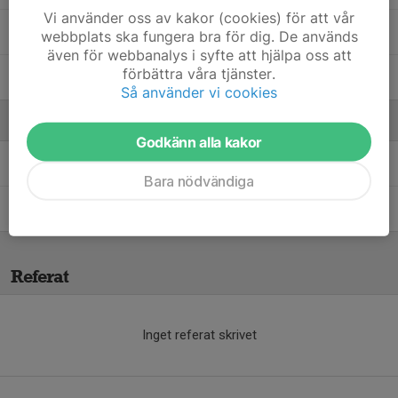
Vi använder oss av kakor (cookies) för att vår
Mahmood Kayrouz
webbplats ska fungera bra för dig. De används
även för webbanalys i syfte att hjälpa oss att
förbättra våra tjänster.
Malek Abdullah
Så använder vi cookies
Ledare
Godkänn alla kakor
Christoffer Liljeblad
Ledare
Bara nödvändiga
Elvir Hadzic
Ledare
Referat
Inget referat skrivet