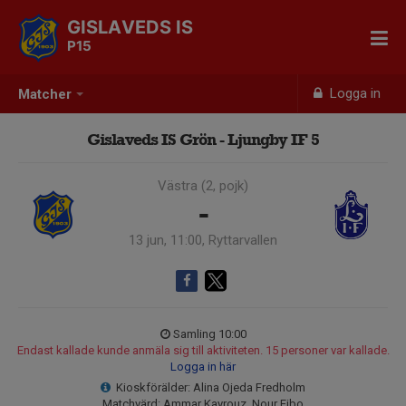
GISLAVEDS IS
P15
Logga in
Matcher
Gislaveds IS Grön - Ljungby IF 5
Västra (2, pojk)
-
13 jun, 11:00, Ryttarvallen
Samling 10:00
Endast kallade kunde anmäla sig till aktiviteten. 15 personer var kallade.
Logga in här
Kioskförälder: Alina Ojeda Fredholm
Matchvärd: Ammar Kayrouz, Nour Eibo