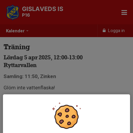
GISLAVEDS IS
P16
Logga in
Kalender
Träning
Lördag 5 apr 2025, 12:00-13:00
Ryttarvallen
Samling: 11:50, Zinken
Glöm inte vattenflaska!