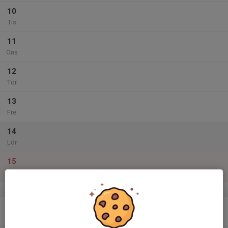
10
Tis
11
Ons
12
Tor
13
Fre
14
Lör
15
Sön
v.51
16
Mån