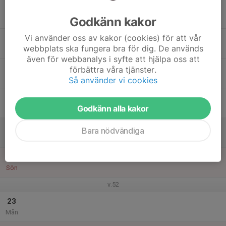
17
Godkänn kakor
Tis
Vi använder oss av kakor (cookies) för att vår
18
webbplats ska fungera bra för dig. De används
Ons
även för webbanalys i syfte att hjälpa oss att
19
förbättra våra tjänster.
Tor
Så använder vi cookies
20
Godkänn alla kakor
Fre
21
Bara nödvändiga
Lör
22
Sön
v.52
23
Mån