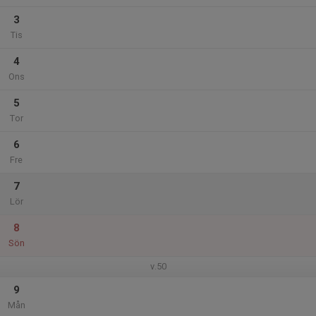
3
Tis
4
Ons
5
Tor
6
Fre
7
Lör
8
Sön
v.50
9
Mån