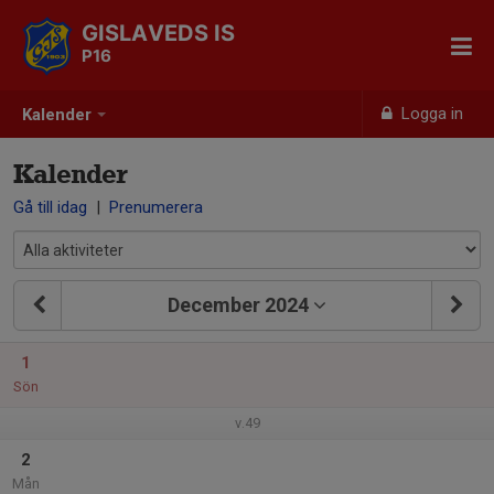
GISLAVEDS IS
P16
Logga in
Kalender
Kalender
Gå till idag
|
Prenumerera
December 2024
1
Sön
v.49
2
Mån