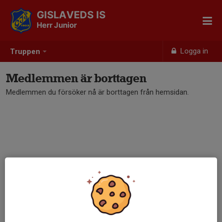
GISLAVEDS IS
Herr Junior
Logga in
Truppen
Medlemmen är borttagen
Medlemmen du försöker nå är borttagen från hemsidan.