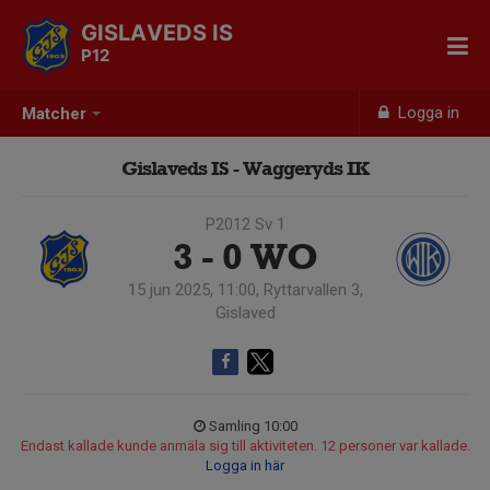
GISLAVEDS IS
P12
Logga in
Matcher
Gislaveds IS - Waggeryds IK
P2012 Sv 1
3 - 0
WO
15 jun 2025, 11:00, Ryttarvallen 3,
Gislaved
Samling 10:00
Endast kallade kunde anmäla sig till aktiviteten. 12 personer var kallade.
Logga in här