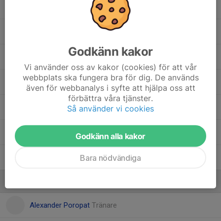
Kenan Alhsrieh
Lukas Smith
Godkänn kakor
Max Eriksson
Vi använder oss av kakor (cookies) för att vår
webbplats ska fungera bra för dig. De används
Novak Scepanovic
även för webbanalys i syfte att hjälpa oss att
förbättra våra tjänster.
Rasmus Åberg
Så använder vi cookies
Ridwan Muse
Godkänn alla kakor
Bara nödvändiga
William Poropat
Ledare
Alexander Poropat
Tränare