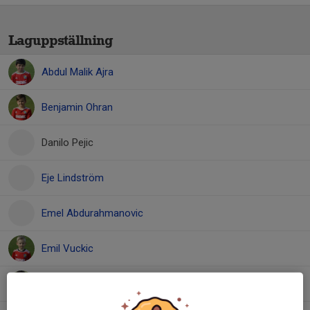
Laguppställning
Abdul Malik Ajra
Benjamin Ohran
Danilo Pejic
Eje Lindström
Emel Abdurahmanovic
Emil Vuckic
Enis Sljivo