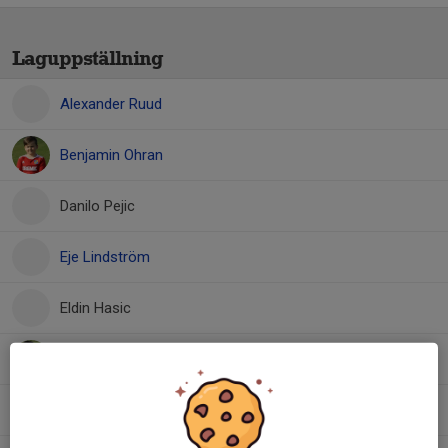
Laguppställning
Alexander Ruud
Benjamin Ohran
Danilo Pejic
Eje Lindström
Eldin Hasic
Ismail Qizmolli
Kenan Alhsrieh