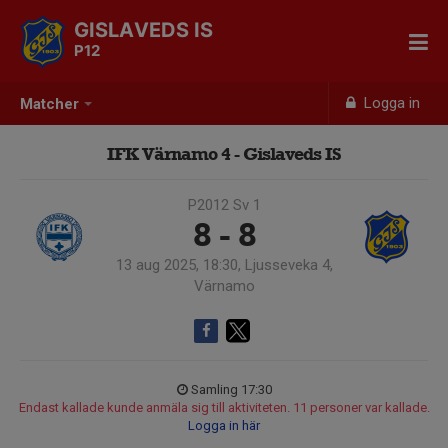
GISLAVEDS IS
P12
Logga in
Matcher
IFK Värnamo 4 - Gislaveds IS
P2012 Sv 1
8 - 8
13 aug 2025, 18:30, Ljusseveka 4,
Värnamo
Samling 17:30
Endast kallade kunde anmäla sig till aktiviteten. 11 personer var kallade.
Logga in här