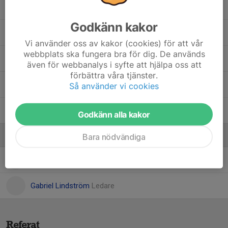
Melvin Lundkvist Bengtsson
Godkänn kakor
Ridwan Muse
Vi använder oss av kakor (cookies) för att vår
webbplats ska fungera bra för dig. De används
Shiwan Ojeda
även för webbanalys i syfte att hjälpa oss att
förbättra våra tjänster.
Simon Ruud
Så använder vi cookies
William Poropat
Godkänn alla kakor
Ledare
Bara nödvändiga
Alexander Poropat
Tränare
Gabriel Lindström
Ledare
Referat