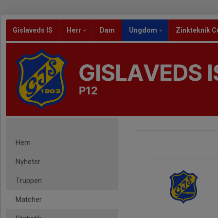
Gislaveds IS
Herr
Dam
Ungdom
Zinkteknik C
GISLAVEDS I
P12
Hem
Nyheter
Truppen
Matcher