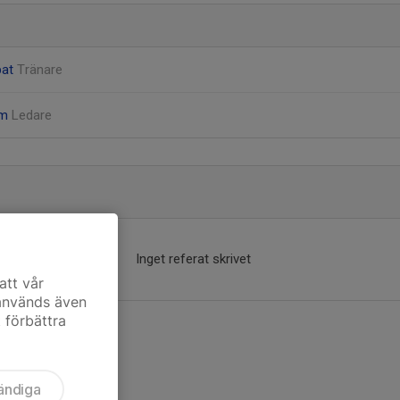
pat
Tränare
öm
Ledare
Inget referat skrivet
att vår
 används även
t förbättra
ändiga