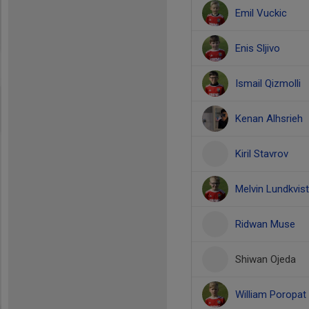
Emil Vuckic
Enis Sljivo
Ismail Qizmolli
Kenan Alhsrieh
Kiril Stavrov
Melvin Lundkvis
Ridwan Muse
Shiwan Ojeda
William Poropat