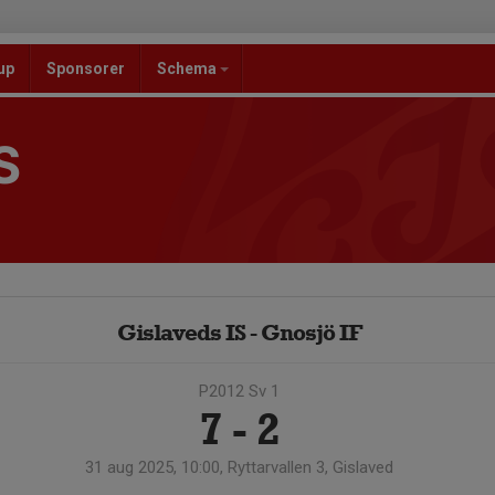
up
Sponsorer
Schema
S
Gislaveds IS - Gnosjö IF
P2012 Sv 1
7 - 2
31 aug 2025, 10:00, Ryttarvallen 3, Gislaved