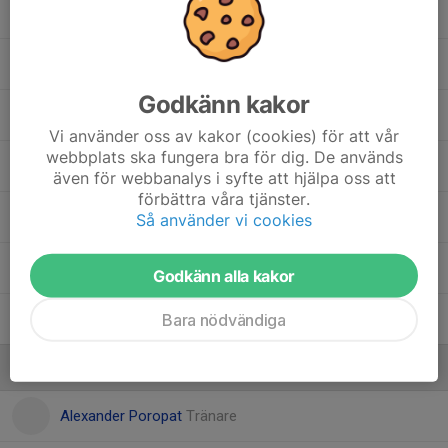
Ismail Qizmolli
Kenan Alhsrieh
Godkänn kakor
Novak Scepanovic
Vi använder oss av kakor (cookies) för att vår
webbplats ska fungera bra för dig. De används
Ridwan Muse
även för webbanalys i syfte att hjälpa oss att
förbättra våra tjänster.
Shiwan Ojeda
Så använder vi cookies
Simon Ruud
Godkänn alla kakor
Bara nödvändiga
William Poropat
Ledare
Alexander Poropat
Tränare