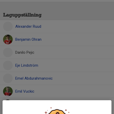
Laguppställning
Alexander Ruud
Benjamin Ohran
Danilo Pejic
Eje Lindström
Emel Abdurahmanovic
Emil Vuckic
Enis Sljivo