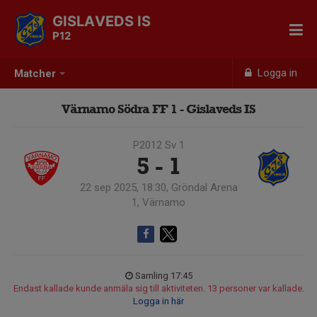
GISLAVEDS IS
P12
Logga in
Matcher
Värnamo Södra FF 1 - Gislaveds IS
P2012 Sv 1
5 - 1
22 sep 2025, 18:30, Gröndal Arena
1, Värnamo
Samling 17:45
Endast kallade kunde anmäla sig till aktiviteten. 13 personer var kallade.
Logga in här