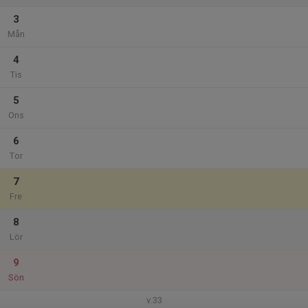
3
Mån
4
Tis
5
Ons
6
Tor
7
Fre
8
Lör
9
Sön
v.33