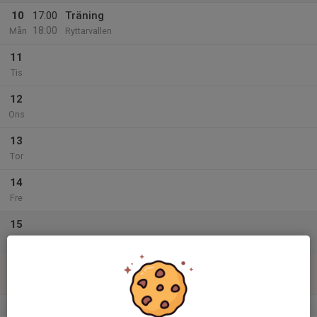
10
17:00
Träning
18:00
Mån
Ryttarvallen
11
Tis
12
Ons
13
Tor
14
Fre
15
Lör
16
Sön
v.34