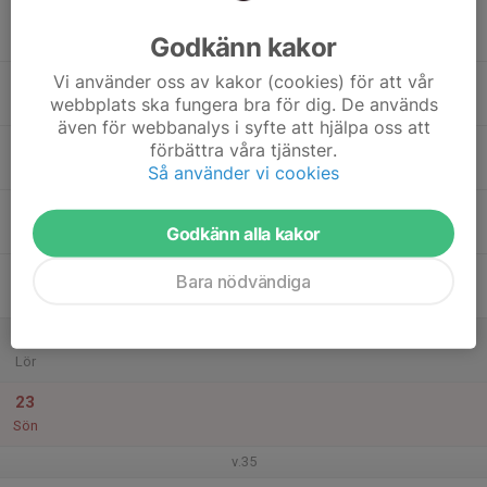
17
17:00
Träning
18:00
Godkänn kakor
Mån
Ryttarvallen
Vi använder oss av kakor (cookies) för att vår
18
webbplats ska fungera bra för dig. De används
Tis
även för webbanalys i syfte att hjälpa oss att
19
förbättra våra tjänster.
Ons
Så använder vi cookies
20
Godkänn alla kakor
Tor
21
Bara nödvändiga
Fre
22
Lör
23
Sön
v.35