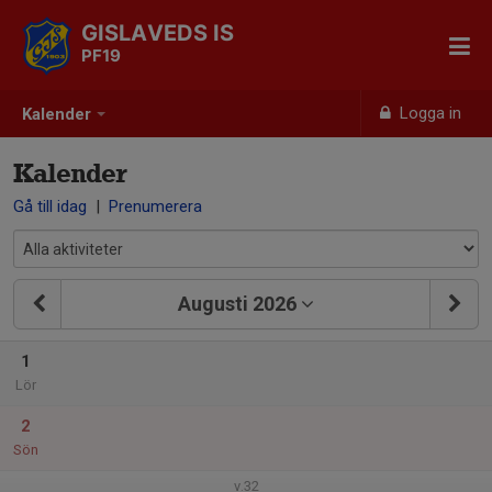
GISLAVEDS IS
PF19
Logga in
Kalender
Kalender
Gå till idag
|
Prenumerera
Augusti 2026
1
Lör
2
Sön
v.32