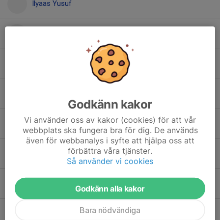
Ilyaas Yusuf
Isabella Saridaki Issa
Kajsa Strand
Kenza Abazi
Godkänn kakor
Vi använder oss av kakor (cookies) för att vår
Leona Radulovic
webbplats ska fungera bra för dig. De används
även för webbanalys i syfte att hjälpa oss att
förbättra våra tjänster.
Liam Hermansson
Så använder vi cookies
Lirijan Behrami
Godkänn alla kakor
Bara nödvändiga
Louie Petersson