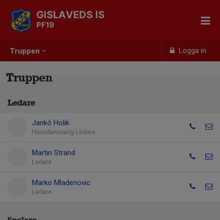
GISLAVEDS IS
PF19
Logga in
Truppen
Truppen
Ledare
Jankó Holik
Huvudansvarig Ledare
Martin Strand
Ledare
Marko Mladenovic
Ledare