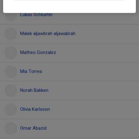
Lukas Schlueter
Malek aljawbrah aljawabrah
Matheo Gonzalez
Mia Torres
Norah Bakken
Olivia Karlsson
Omar Abazid