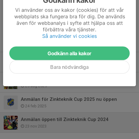
Vi använder oss av kakor (cookies) för att vår
Dela nyhet
webbplats ska fungera bra för dig. De används
även för webbanalys i syfte att hjälpa oss att
förbättra våra tjänster.
Så använder vi cookies
Tidigare nyheter
Godkänn alla kakor
Anmälan öppen till Zinkteknik CUP 2026
22 feb, 14:29
Bara nödvändiga
Zinkteknik cup 2025
25 aug 2025
Anmälan för Zinkteknik Cup 2025 nu öppen
24 feb 2025
Anmälan öppen till Zinkteknik Cup 2024
23 nov 2023