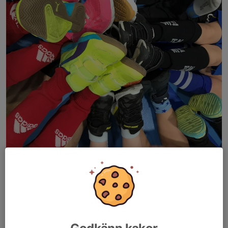
Funderar ni på cup??
Nu är anmälan för 2024 års Zinkteknik Cup öppen
Anmäl dig på följande länk
Zinkteknik Cup 2024
Välkomna!
Godkänn kakor