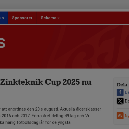
up
Sponsorer
Schema
S
 Zinkteknik Cup 2025 nu
Dela 
De
De
 att anordnas den 23:e augusti. Aktuella åldersklasser
a 2016 och 2017. Förra året deltog 49 lag och Vi
Ny
ika härlig fotbollsdag iår för de yngsta