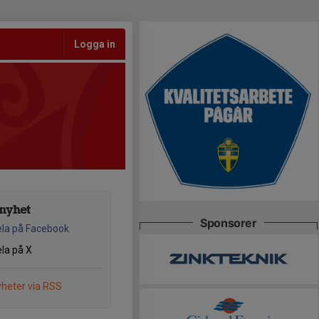
Logga in
nyhet
Sponsorer
la på Facebook
la på X
heter via RSS