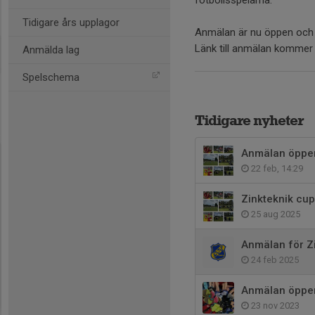
fotbollsspelarna.
Tidigare års upplagor
Anmälan är nu öppen och v
Länk till anmälan kommer
Anmälda lag
Spelschema
Tidigare nyheter
Anmälan öppen 
22 feb, 14:29
Zinkteknik cu
25 aug 2025
Anmälan för Z
24 feb 2025
Anmälan öppen 
23 nov 2023