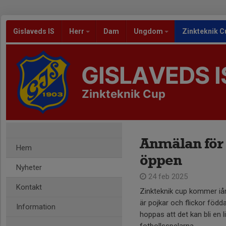
Gislaveds IS
Herr
Dam
Ungdom
Zinkteknik C
GISLAVEDS I
Zinkteknik Cup
Anmälan för
Hem
öppen
Nyheter
24 feb 2025
Kontakt
Zinkteknik cup kommer iår
är pojkar och flickor född
Information
hoppas att det kan bli en l