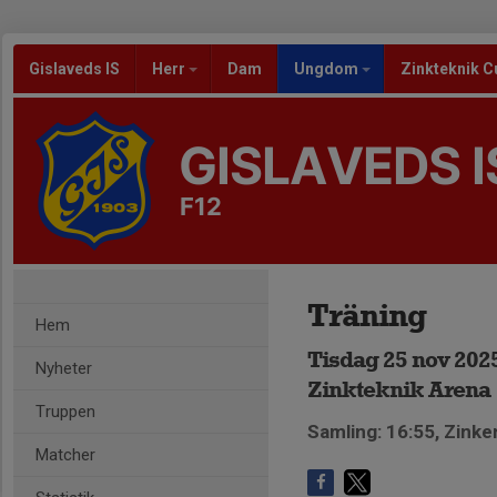
Gislaveds IS
Herr
Dam
Ungdom
Zinkteknik C
GISLAVEDS I
F12
Träning
Hem
Tisdag 25 nov 2025
Nyheter
Zinkteknik Arena
Truppen
Samling: 16:55, Zinke
Matcher