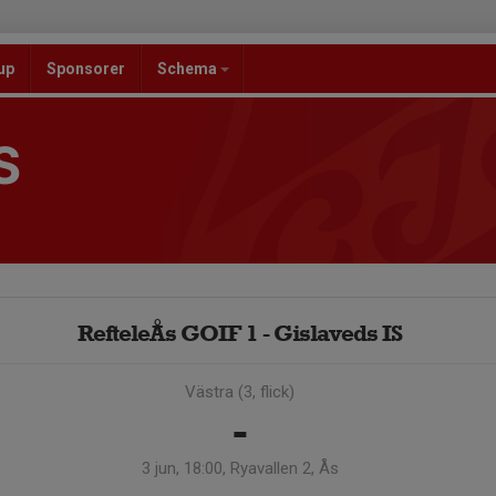
up
Sponsorer
Schema
S
RefteleÅs GOIF 1 - Gislaveds IS
Västra (3, flick)
-
3 jun, 18:00, Ryavallen 2, Ås