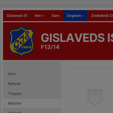
Gislaveds IS
Herr
Dam
Ungdom
Zinkteknik C
GISLAVEDS I
F13/14
Hem
Nyheter
Truppen
Matcher