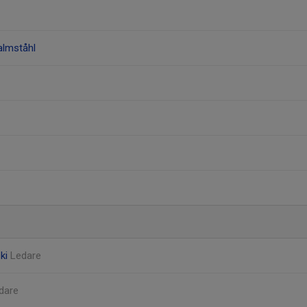
almståhl
ski
Ledare
dare