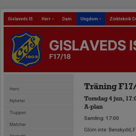
Gislaveds IS
Herr
Dam
Ungdom
Zinkteknik C
GISLAVEDS I
F17/18
Träning F17
Hem
Torsdag 4 jun, 17:
Nyheter
A-plan
Truppen
Samling: 17:00
Matcher
Glöm inte: Benskydd, F