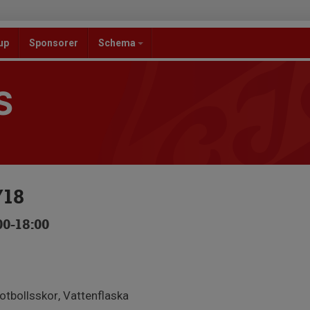
up
Sponsorer
Schema
S
/18
00-18:00
otbollsskor, Vattenflaska