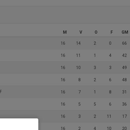
M
V
O
F
GM
16
14
2
0
66
16
11
1
4
42
16
10
3
3
49
16
8
2
6
48
F
16
7
1
8
31
16
5
5
6
36
16
3
2
11
17
F
16
2
4
10
20