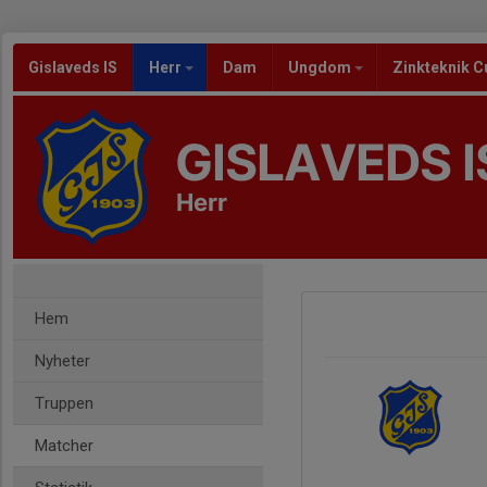
Gislaveds IS
Herr
Dam
Ungdom
Zinkteknik C
GISLAVEDS I
Herr
Hem
Nyheter
Truppen
Matcher