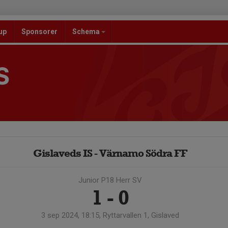
up
Sponsorer
Schema
S
Gislaveds IS - Värnamo Södra FF
Junior P18 Herr SV
1 - 0
3 sep 2024, 18:15, Ryttarvallen 1, Gislaved