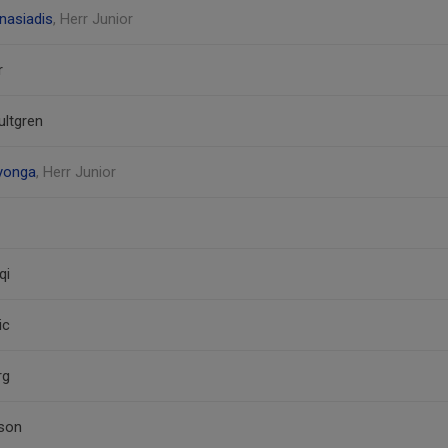
nasiadis
, Herr Junior
r
ultgren
nyonga
, Herr Junior
qi
ic
rg
son