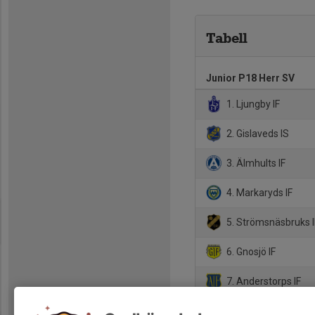
Tabell
Junior P18 Herr SV
1. Ljungby IF
2. Gislaveds IS
3. Älmhults IF
4. Markaryds IF
5. Strömsnäsbruks I
6. Gnosjö IF
7. Anderstorps IF
8. Värnamo Södra F