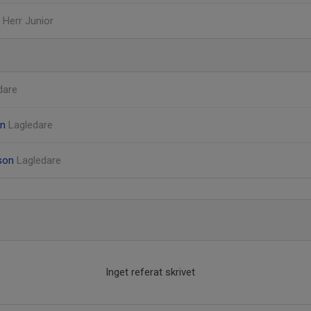
, Herr Junior
dare
on
Lagledare
son
Lagledare
Inget referat skrivet