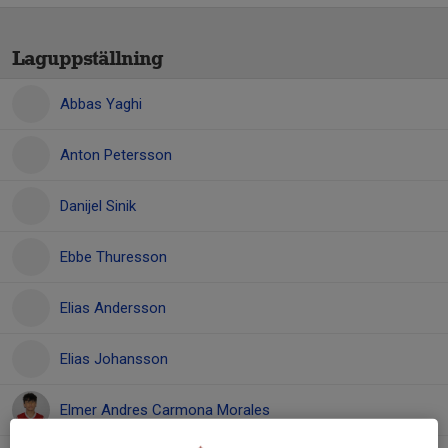
Laguppställning
Abbas Yaghi
Anton Petersson
Danijel Sinik
Ebbe Thuresson
Elias Andersson
Elias Johansson
Elmer Andres Carmona Morales