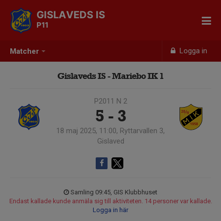
GISLAVEDS IS
P11
Logga in
Matcher
Gislaveds IS - Mariebo IK 1
P2011 N 2
5 - 3
18 maj 2025, 11:00, Ryttarvallen 3,
Gislaved
Samling 09:45, GIS Klubbhuset
Endast kallade kunde anmäla sig till aktiviteten. 14 personer var kallade.
Logga in här