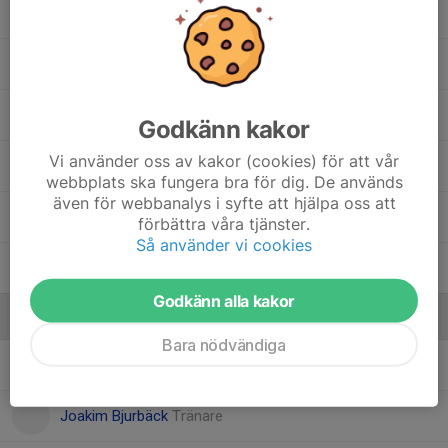
Gabriel Dojcinovski
Karim Hadidi
14. Salam Alsalama
, Herr Junior
Godkänn kakor
Vi använder oss av kakor (cookies) för att vår
Samuel Löbo
webbplats ska fungera bra för dig. De används
även för webbanalys i syfte att hjälpa oss att
Sixten Bjurbäck
förbättra våra tjänster.
Så använder vi cookies
Yafyet Semere
Godkänn alla kakor
Ledare
Bara nödvändiga
Daniel Dojcinovski
Tränare
Joakim Bjurbäck
Tränare