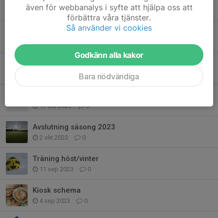
Höst och vinterträning
även för webbanalys i syfte att hjälpa oss att
24 okt 2024
0
förbättra våra tjänster.
Så använder vi cookies
Avslut säsong 2024
22 sep 2024
0
Godkänn alla kakor
Säsong 2024
10 nov 2023
0
Bara nödvändiga
Stryktipset vinnare
17 okt 2023
0
Avslutning säsong 2023
2 okt 2023
0
Träning höst/vinter
11 sep 2023
0
Kiosk schema
4 sep 2023
0