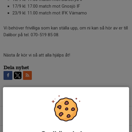
17/9 kl. 17.00 match mot Gnosjö IF
23/9 kl. 11.00 match mot IFK Värnamo
Vi behöver frivilliga som kan ställa upp, om ni kan så hör av er till
Dalibor på tel. 070-519 85 08.
Nästa år kör vi så att alla hjälps åt!
Dela nyhet
Tidigare nyheter
Nytt för säsongen 2026 – röda shorts och strumpor köps av spelarna
17 mar, 20:28
0
Säsongsstart 2026 – Träningarna drar igång i mars!