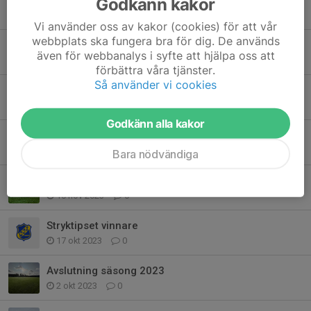
Godkänn kakor
11 feb, 20:54
0
Vi använder oss av kakor (cookies) för att vår
webbplats ska fungera bra för dig. De används
Information om säsongen 2025
även för webbanalys i syfte att hjälpa oss att
9 mar 2025
0
förbättra våra tjänster.
Så använder vi cookies
Höst och vinterträning
24 okt 2024
0
Godkänn alla kakor
Avslut säsong 2024
22 sep 2024
0
Bara nödvändiga
Säsong 2024
10 nov 2023
0
Stryktipset vinnare
17 okt 2023
0
Avslutning säsong 2023
2 okt 2023
0