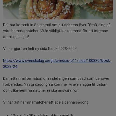
Det har kommit in önskemål om ett schema över försäljning på
våra hemmamatcher. Vi är väldigt tacksamma för ert intresse
att hjälpa laget!
Vi har gjort en helt ny sida Kiosk 2023/2024:
https://www.svenskalag.se/gislavedsis-p11/sida/100830/kiosk-
2023-24
Där hitta ni information om indelningen samt vad som behöver
förberedas. Nästa säsong så kommer vi även lägga till datum
och vilka hemmamatcher ni ska ansvara för.
Vi har 3st hemmamatcher att spela denna säsong:
13/9 kl. 17.30 match mot Burseryd IF