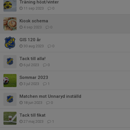
Träning höst/vinter
11 sep 2023
0
Kiosk schema
4 sep 2023
0
GIS 120 år
30 aug 2023
0
Tack till alla!
6 jul 2023
0
Sommar 2023
3 jul 2023
1
Matchen mot Unnaryd inställd
18 jun 2023
0
Tack till fikat
27 maj 2023
1