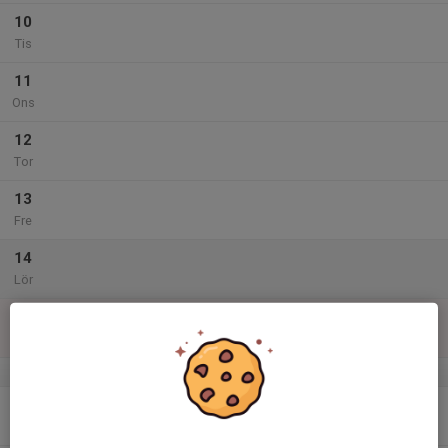
10
Tis
11
Ons
12
Tor
13
Fre
14
Lör
15
Sön
v.47
16
Mån