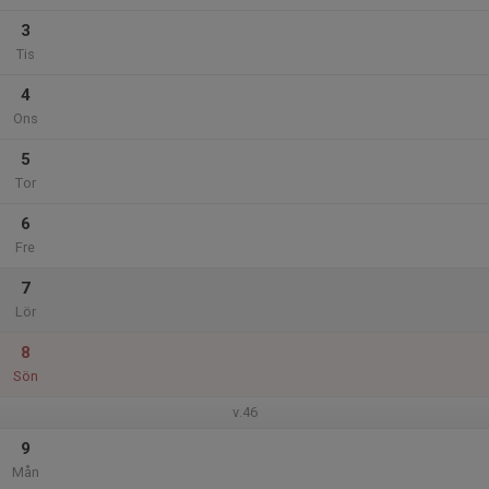
3
Tis
4
Ons
5
Tor
6
Fre
7
Lör
8
Sön
v.46
9
Mån