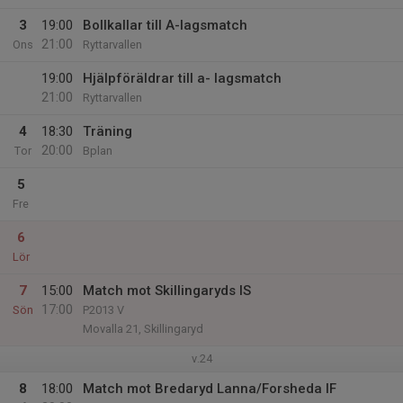
3
19:00
Bollkallar till A-lagsmatch
21:00
Ons
Ryttarvallen
19:00
Hjälpföräldrar till a- lagsmatch
21:00
Ryttarvallen
4
18:30
Träning
20:00
Tor
Bplan
5
Fre
6
Lör
7
15:00
Match mot Skillingaryds IS
17:00
Sön
P2013 V
Movalla 21, Skillingaryd
v.24
8
18:00
Match mot Bredaryd Lanna/Forsheda IF