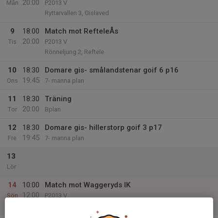
20:00
Mån
P2013 V
Ryttarvallen 3, Gislaved
9
18:00
Match mot RefteleÅs
20:00
Tis
P2013 V
Rönneljung 2, Reftele
10
18:30
Domare gis- smålandstenar goif 6 p16
19:45
Ons
7- manna plan
11
18:30
Träning
20:00
Tor
Bplan
12
18:30
Domare gis- hillerstorp goif 3 p17
19:45
Fre
7- manna plan
13
Lör
14
10:00
Match mot Waggeryds IK
12:00
Sön
P2013 V
Ryttarvallen 3, Gislaved