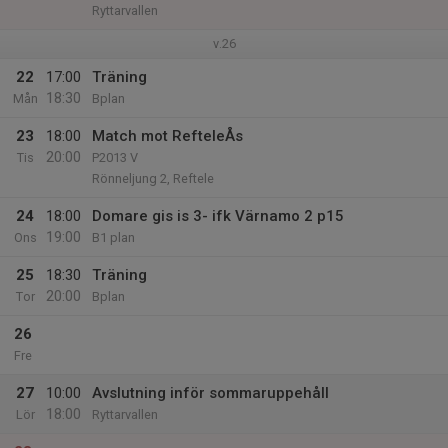
Ryttarvallen
v.26
22
17:00
Träning
18:30
Mån
Bplan
23
18:00
Match mot RefteleÅs
20:00
Tis
P2013 V
Rönneljung 2, Reftele
24
18:00
Domare gis is 3- ifk Värnamo 2 p15
19:00
Ons
B1 plan
25
18:30
Träning
20:00
Tor
Bplan
26
Fre
27
10:00
Avslutning inför sommaruppehåll
18:00
Lör
Ryttarvallen