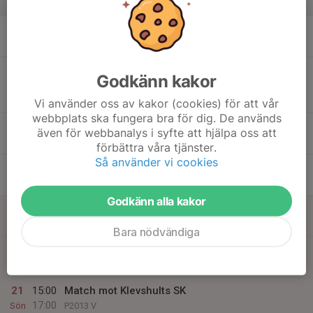
v.25
15
17:00
Träning
18:30
Mån
Bplan
16
18:00
Match mot IFK Värnamo 4
Godkänn kakor
20:00
Tis
P2013 V
Ljusseveka 4, Värnamo
Vi använder oss av kakor (cookies) för att vår
webbplats ska fungera bra för dig. De används
17
även för webbanalys i syfte att hjälpa oss att
Ons
förbättra våra tjänster.
Så använder vi cookies
18
18:30
Träning
20:00
Tor
Bplan
Godkänn alla kakor
19
Fre
Bara nödvändiga
20
Lör
21
15:00
Match mot Klevshults SK
17:00
Sön
P2013 V