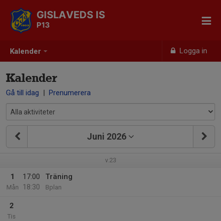
GISLAVEDS IS
P13
Logga in
Kalender
Kalender
Gå till idag
|
Prenumerera
Juni 2026
v.23
1
17:00
Träning
18:30
Mån
Bplan
2
Tis