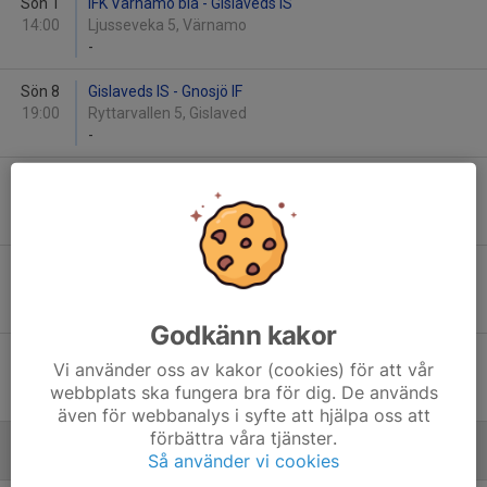
Sön 1
IFK Värnamo blå - Gislaveds IS
14:00
Ljusseveka 5, Värnamo
-
Sön 8
Gislaveds IS - Gnosjö IF
19:00
Ryttarvallen 5, Gislaved
-
Ons 11
Burseryds IF - Gislaveds IS
18:30
Granbacken 3, Burseryd
-
Tor 12
Reftele GOIF - Gislaveds IS
18:00
Rönneljung 3, Reftele
-
Godkänn kakor
Mån 23
Värnamo Södra FF vit - Gislaveds IS
Vi använder oss av kakor (cookies) för att vår
18:00
Gröndal Arena 11, Värnamo
webbplats ska fungera bra för dig. De används
-
även för webbanalys i syfte att hjälpa oss att
förbättra våra tjänster.
Så använder vi cookies
Augusti