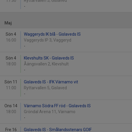
17:30
Ryttarvallen 5, Gislaved
-
Maj
Sön 4
Waggeryds IK blå - Gislaveds IS
16:00
Vaggeryds IP 3, Vaggeryd
-
Sön 4
Klevshults SK - Gislaveds IS
18:00
Åängsvallen 2, Klevshult
-
Sön 11
Gislaveds IS - IFK Värnamo vit
11:00
Ryttarvallen 5, Gislaved
-
Ons 14
Värnamo Södra FF röd - Gislaveds IS
18:00
Gröndal Arena 11, Värnamo
-
Fre 16
Gislaveds IS - Smålandsstenars GOIF