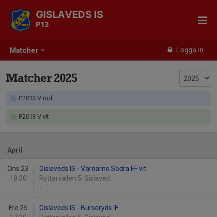
GISLAVEDS IS
P13
Logga in
Matcher
Matcher 2025
P2013 V röd
P2013 V vit
April
Ons 23
Gislaveds IS - Värnamo Södra FF vit
18:30
Ryttarvallen 5, Gislaved
-
Fre 25
Gislaveds IS - Burseryds IF