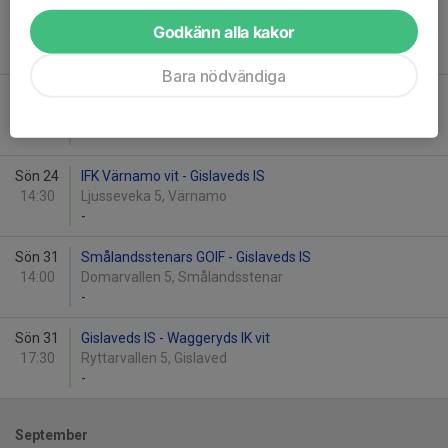
Ons 13
Gislaveds IS - Waggeryds IK blå
Godkänn alla kakor
19:00
Ryttarvallen 5, Gislaved
-
Bara nödvändiga
Sön 17
Gislaveds IS - Klevshults SK
13:00
Ryttarvallen 5, Gislaved
-
Sön 24
IFK Värnamo vit - Gislaveds IS
14:30
Ljusseveka 5, Värnamo
-
Sön 31
Smålandsstenars GOIF - Gislaveds IS
14:00
Domarvallen 5, Smålandsstenar
-
Sön 31
Gislaveds IS - Waggeryds IK vit
17:30
Ryttarvallen 5, Gislaved
-
September