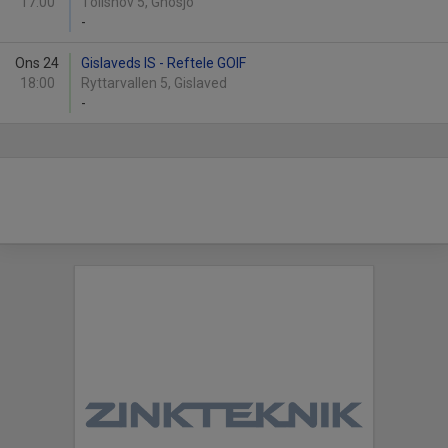
17:00
Töllshov 5, Gnosjö
-
Ons 24
Gislaveds IS - Reftele GOIF
18:00
Ryttarvallen 5, Gislaved
-