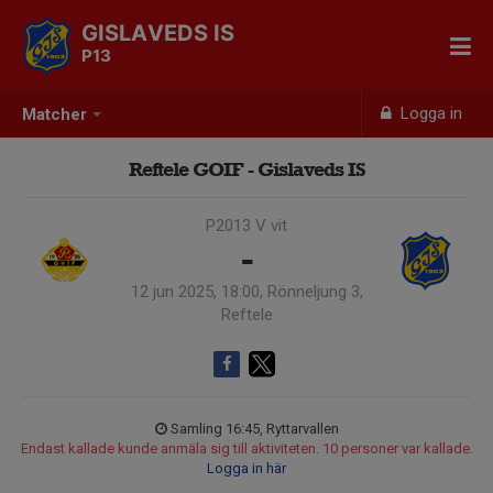
GISLAVEDS IS
P13
Logga in
Matcher
Reftele GOIF - Gislaveds IS
P2013 V vit
-
12 jun 2025, 18:00, Rönneljung 3,
Reftele
Samling 16:45, Ryttarvallen
Endast kallade kunde anmäla sig till aktiviteten. 10 personer var kallade.
Logga in här