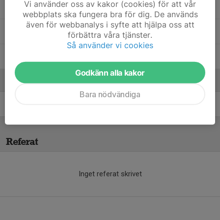
Vi använder oss av kakor (cookies) för att vår
Theo Bägeby
webbplats ska fungera bra för dig. De används
även för webbanalys i syfte att hjälpa oss att
Tim Davidsson
förbättra våra tjänster.
Så använder vi cookies
Tobi NUAN
Godkänn alla kakor
Ledare
Bara nödvändiga
Martin Sjöberg
Tränare
Referat
Inget referat skrivet