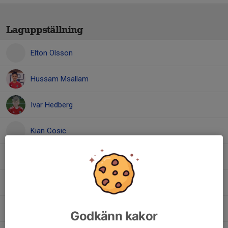
Laguppställning
Elton Olsson
Hussam Msallam
Ivar Hedberg
Kian Cosic
Leon Örnek
Lion Sjöberg
Melker Linder
Godkänn kakor