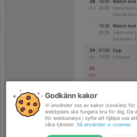
28
18:00
Match mot
20:00
Fre
Västra Höst (4
Gröndal Aren
18:30
Match mot 
20:30
Västra Höst (4
Ryttarvallen 4
29
07:00
Cup
19:00
Lör
Stafsinge
30
Sön
Godkänn kakor
31
Mån
Vi använder oss av kakor (cookies) för 
webbplats ska fungera bra för dig. De
för webbanalys i syfte att hjälpa oss at
våra tjänster.
Så använder vi cookies