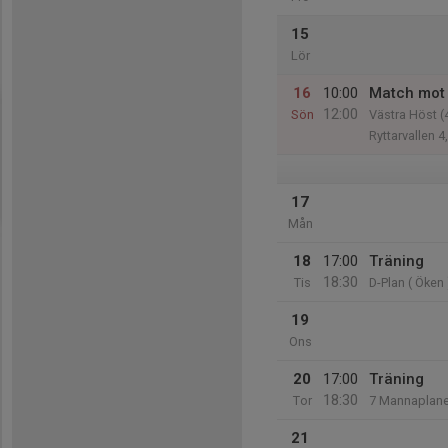
15
Lör
16
10:00
Match mot
12:00
Sön
Västra Höst (4
Ryttarvallen 4
17
Mån
18
17:00
Träning
18:30
Tis
D-Plan ( Öken 
19
Ons
20
17:00
Träning
18:30
Tor
7 Mannaplan
21