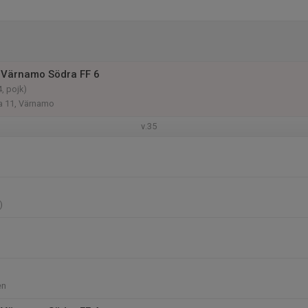
 Värnamo Södra FF 6
, pojk)
a 11, Värnamo
v.35
)
en