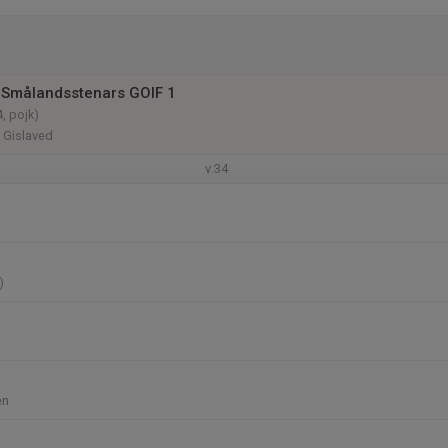
 Smålandsstenars GOIF 1
, pojk)
, Gislaved
v.34
)
en