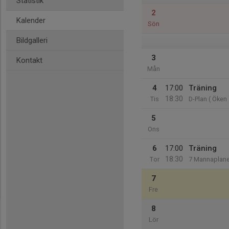
Statistik
2
Kalender
Sön
Bildgalleri
3
Kontakt
Mån
4
17:00
Träning
18:30
Tis
D-Plan ( Öken 
5
Ons
6
17:00
Träning
18:30
Tor
7 Mannaplan
7
Fre
8
Lör