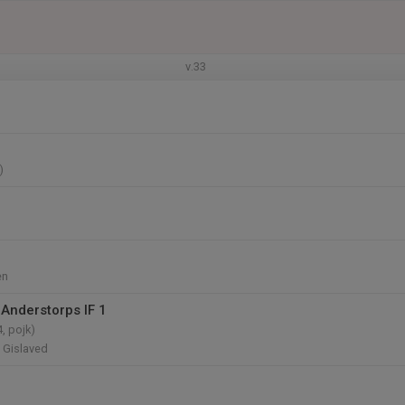
v.33
)
en
Anderstorps IF 1
, pojk)
, Gislaved