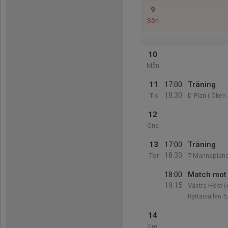
9
Sön
10
Mån
11
17:00
Träning
18:30
Tis
D-Plan ( Öken 
12
Ons
13
17:00
Träning
18:30
Tor
7 Mannaplan
18:00
Match mot 
19:15
Västra Höst (4
Ryttarvallen 5
14
Fre