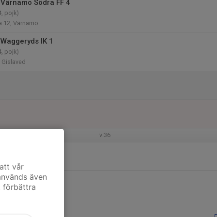
 Värnamo Södra FF 4
, pojk)
a 12, Värnamo
Waggeryds IK 1
, pojk)
, Gislaved
v.36
att vår
 används även
t förbättra