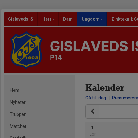
Gislaveds IS
Herr
Dam
Ungdom
Zinkteknik C
GISLAVEDS I
P14
Kalender
Hem
Gå till idag
|
Prenumerer
Nyheter
Truppen
Matcher
1
Lör