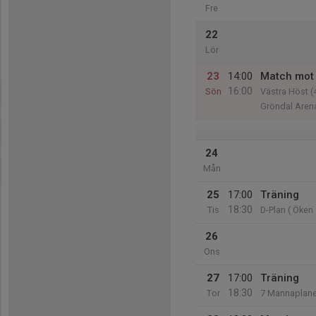
Fre
22
Lör
23
14:00
Match mot
16:00
Sön
Västra Höst (4
Gröndal Aren
24
Mån
25
17:00
Träning
18:30
Tis
D-Plan ( Öken 
26
Ons
27
17:00
Träning
18:30
Tor
7 Mannaplan