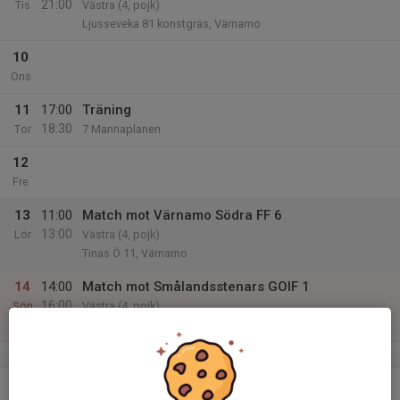
21:00
Tis
Västra (4, pojk)
Ljusseveka 81 konstgräs, Värnamo
10
Ons
11
17:00
Träning
18:30
Tor
7 Mannaplanen
12
Fre
13
11:00
Match mot Värnamo Södra FF 6
13:00
Lör
Västra (4, pojk)
Tinas Ö 11, Värnamo
14
14:00
Match mot Smålandsstenars GOIF 1
16:00
Sön
Västra (4, pojk)
Ryttarvallen 5, Gislaved
v.25
15