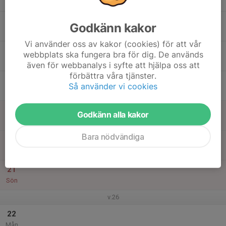
Mån
16
Godkänn kakor
Tis
Vi använder oss av kakor (cookies) för att vår
17
webbplats ska fungera bra för dig. De används
Ons
även för webbanalys i syfte att hjälpa oss att
förbättra våra tjänster.
18
17:00
Träning
Så använder vi cookies
18:30
Tor
7 Mannaplanen
19
Godkänn alla kakor
Fre
Bara nödvändiga
20
Lör
21
Sön
v.26
22
Mån