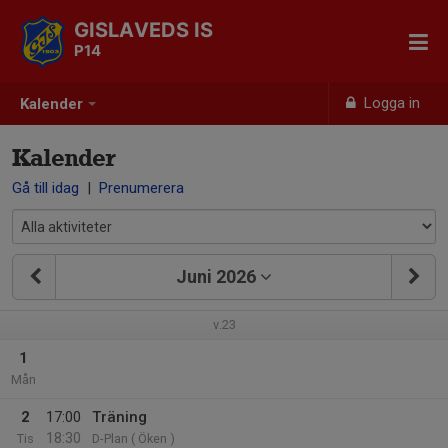
GISLAVEDS IS
P14
Logga in
Kalender
Kalender
Gå till idag
|
Prenumerera
Juni 2026
v.23
1
Mån
2
17:00
Träning
18:30
Tis
D-Plan ( Öken )