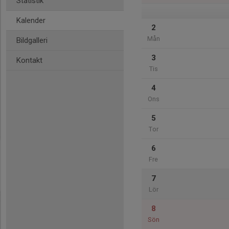
Statistik
Kalender
2
Mån
Bildgalleri
3
Kontakt
Tis
4
Ons
5
Tor
6
Fre
7
Lör
8
Sön