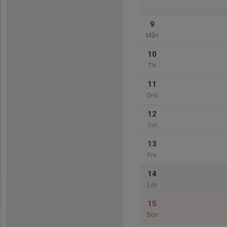
9
Mån
10
Tis
11
Ons
12
Tor
13
Fre
14
Lör
15
Sön