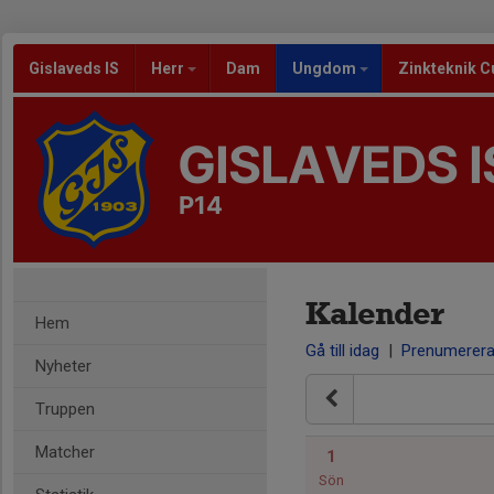
Gislaveds IS
Herr
Dam
Ungdom
Zinkteknik C
GISLAVEDS I
P14
Kalender
Hem
Gå till idag
|
Prenumerer
Nyheter
Truppen
Matcher
1
Sön