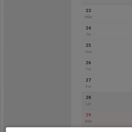
23
Mån
24
Tis
25
Ons
26
Tor
27
Fre
28
Lör
29
Sön