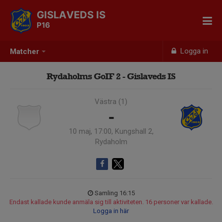
GISLAVEDS IS
P16
Logga in
Matcher
Rydaholms GoIF 2 - Gislaveds IS
Västra (1)
-
10 maj, 17:00, Kungshall 2,
Rydaholm
Samling 16:15
Endast kallade kunde anmäla sig till aktiviteten. 16 personer var kallade.
Logga in här