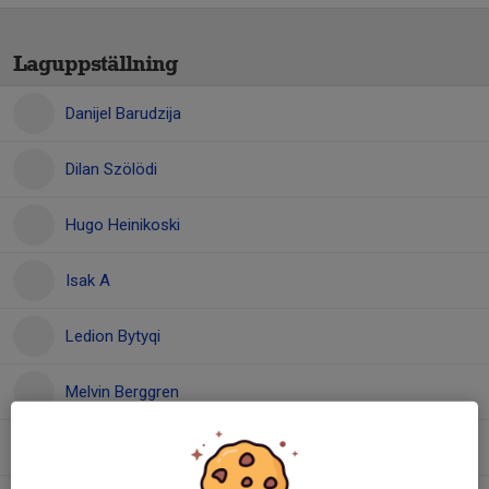
Laguppställning
Danijel Barudzija
Dilan Szölödi
Hugo Heinikoski
Isak A
Ledion Bytyqi
Melvin Berggren
Mohammad Alali