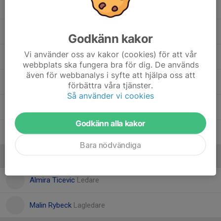
Neoh Medjed
Salman Muuse
Godkänn kakor
Vi använder oss av kakor (cookies) för att vår
Thiago Salazar Hansen
webbplats ska fungera bra för dig. De används
även för webbanalys i syfte att hjälpa oss att
Valter Rybeck
förbättra våra tjänster.
Så använder vi cookies
Valter Wilhelmsson
Godkänn alla kakor
Yasir Abdi Yusuf
Bara nödvändiga
Ledare
Almira Ticevic
Ledare
Malin Rybeck
Lagledare