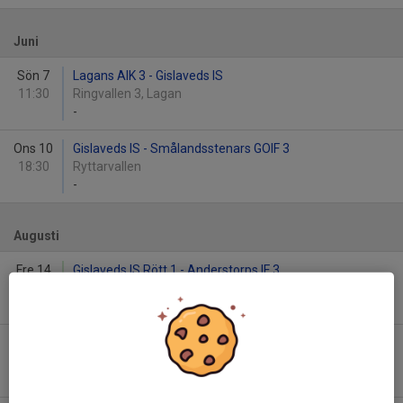
Juni
Sön 7
Lagans AIK 3 - Gislaveds IS
11:30
Ringvallen 3, Lagan
-
Ons 10
Gislaveds IS - Smålandsstenars GOIF 3
18:30
Ryttarvallen
-
Augusti
Fre 14
Gislaveds IS Rött 1 - Anderstorps IF 3
17:30
Ryttarvallen 5, Gislaved
-
Sön 16
Hestra Skid O SK 2 - Gislaveds IS
17:00
-