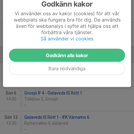
Godkänn kakor
Mån 24
Smålandsstenars GOIF 3 - Gislaveds IS Rött 1
18:00
Domarvallen 5, Smålandsstenar
Vi använder oss av kakor (cookies) för att vår
-
webbplats ska fungera bra för dig. De används
även för webbanalys i syfte att hjälpa oss att
Fre 28
Gislaveds IS - Gnosjö IF 5
förbättra våra tjänster.
18:00
Ryttarvallen 4, Gislaved
Så använder vi cookies
-
Godkänn alla kakor
September
Bara nödvändiga
Lör 5
Hillerstorps GoIF 3 - Gislaveds IS
11:00
-
Sön 6
Gnosjö IF 4 - Gislaveds IS Rött 1
14:00
Töllshov 5, Gnosjö
-
Sön 13
Gislaveds IS Rött 1 - IFK Värnamo 6
13:30
Ryttarvallen 4, Gislaved
-