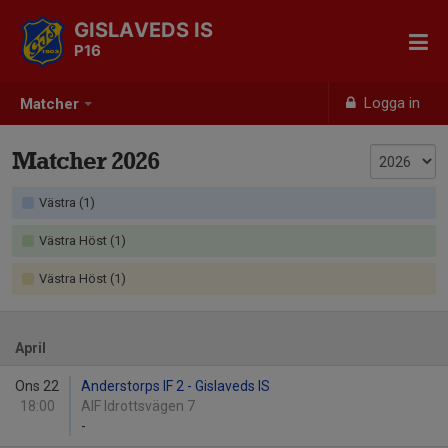
GISLAVEDS IS
P16
Logga in
Matcher
Matcher 2026
Västra (1)
Västra Höst (1)
Västra Höst (1)
April
Ons 22
Anderstorps IF 2 - Gislaveds IS
18:00
AIF Idrottsvägen 7
-