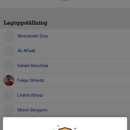
Laguppställning
Alexsander Eisa
Ali Alfadli
Danijel Barudzija
Felipe Olmedo
Ledion Bytyqi
Melvin Berggren
Mohammad Alali