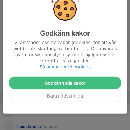
Neoh Medjed
Salman Muuse
Godkänn kakor
Thiago Salazar Hansen
Vi använder oss av kakor (cookies) för att vår
webbplats ska fungera bra för dig. De används
Valter Rybeck
även för webbanalys i syfte att hjälpa oss att
förbättra våra tjänster.
Så använder vi cookies
Valter Wilhelmsson
Godkänn alla kakor
Yasir Abdi Yusuf
Bara nödvändiga
Ledare
Almira Ticevic
Ledare
Luis Olmedo
Tränare