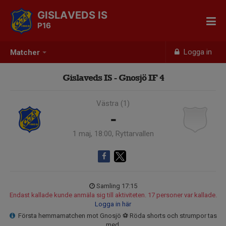
GISLAVEDS IS
P16
Logga in
Matcher
Gislaveds IS - Gnosjö IF 4
Västra (1)
-
1 maj, 18:00, Ryttarvallen
Samling 17:15
Endast kallade kunde anmäla sig till aktiviteten. 17 personer var kallade.
Logga in här
Första hemmamatchen mot Gnosjö ⚽️ Röda shorts och strumpor tas
med.