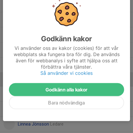
Melvin Berggren
Salman Muuse
Valter Rybeck
Godkänn kakor
Vi använder oss av kakor (cookies) för att vår
Valter Wilhelmsson
webbplats ska fungera bra för dig. De används
även för webbanalys i syfte att hjälpa oss att
William Jönsson
förbättra våra tjänster.
Så använder vi cookies
Ledare
Godkänn alla kakor
Almira Ticevic
Ledare
Bara nödvändiga
Caroline Clarke
Lagledare
Linnea Jönsson
Ledare