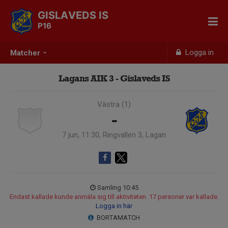
GISLAVEDS IS
P16
Logga in
Matcher
Lagans AIK 3 - Gislaveds IS
Västra (1)
-
7 jun, 11:30, Ringvallen 3, Lagan
Samling 10:45
Endast kallade kunde anmäla sig till aktiviteten. 17 personer var kallade.
Logga in här
BORTAMATCH