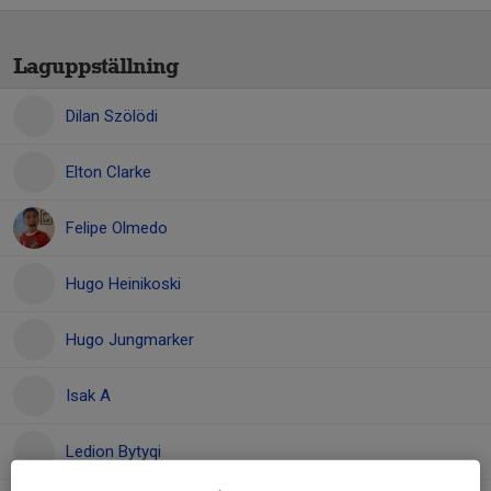
Laguppställning
Dilan Szölödi
Elton Clarke
Felipe Olmedo
Hugo Heinikoski
Hugo Jungmarker
Isak A
Ledion Bytyqi