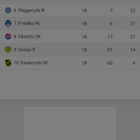
6. Waggeryds IK
18
-7
22
7. IF Hallby FK
18
-9
21
8. Råslätts SK
18
-17
21
9. Gnosjö IF
18
-51
14
10. Bankeryds SK
18
-60
4