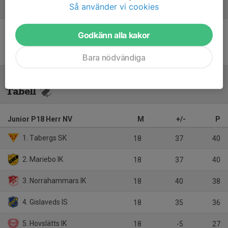
Så använder vi cookies
Referat
Godkänn alla kakor
Inget referat skrivet
Bara nödvändiga
Tabell
Junior P18 Herr NV
M
+/-
P
1. Tabergs SK
18
37
40
2. Mariebo IK
18
37
40
3. Norrahammars IK
18
40
38
4. Gislaveds IS
18
35
36
5. Hovslätts IK
18
-5
27