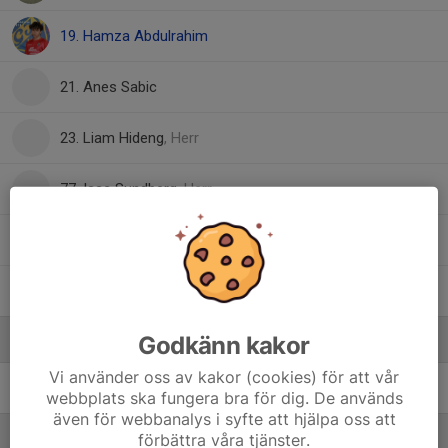
19. Hamza Abdulrahim
21. Anes Sabic
23. Liam Hideng
, Herr
77. Isac Sundberg
, Herr
Benjamin Yavuz
Mingus Emterby
Godkänn kakor
Ledare
Vi använder oss av kakor (cookies) för att vår
Anders Mårtensson
Tränare
webbplats ska fungera bra för dig. De används
även för webbanalys i syfte att hjälpa oss att
förbättra våra tjänster.