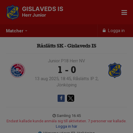
GISLAVEDS IS
Herr Junior
Logga in
Matcher
Råslätts SK - Gislaveds IS
Junior P18 Herr NV
1 - 0
13 aug 2025, 18:45, Råslätts IP 2,
Jönköping
Samling 16:45
Endast kallade kunde anmäla sig till aktiviteten. 7 personer var kallade.
Logga in här