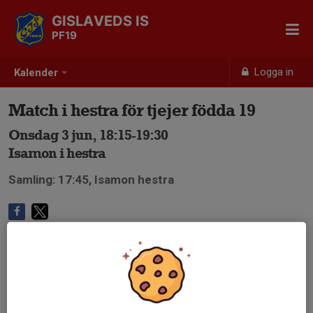
GISLAVEDS IS
PF19
Logga in
Kalender
Match i hestra för tjejer födda 19
Onsdag 3 jun, 18:15-19:30
Isamon i hestra
Samling: 17:45, Isamon hestra