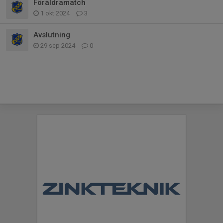
Föräldramatch
1 okt 2024
3
Avslutning
29 sep 2024
0