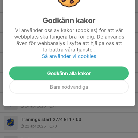
28 aug 2025
0
Godkänn kakor
2-kronans Match
28 aug 2025
0
Vi använder oss av kakor (cookies) för att vår
webbplats ska fungera bra för dig. De används
Sommaruppehåll
även för webbanalys i syfte att hjälpa oss att
17 jun 2025
0
förbättra våra tjänster.
Så använder vi cookies
Medlemsavgift
19 maj 2025
0
Godkänn alla kakor
Inställd träning idag
27 apr 2025
0
Bara nödvändiga
Ledare till PF19
24 apr 2025
1
Tränings start 27/4 kl 17:00
22 apr 2025
0