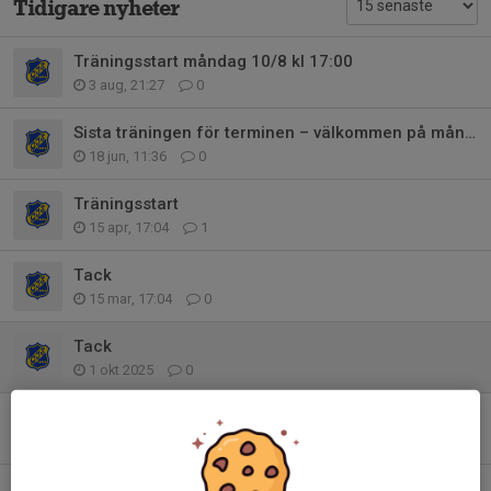
Tidigare nyheter
Träningsstart måndag 10/8 kl 17:00
3 aug, 21:27
0
Sista träningen för terminen – välkommen på måndag!
18 jun, 11:36
0
Träningsstart
15 apr, 17:04
1
Tack
15 mar, 17:04
0
Tack
1 okt 2025
0
Träningen på söndag
10 sep 2025
0
Westbo United event