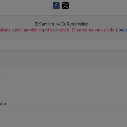
Samling 14:30, Ryttarvallen
llade kunde anmäla sig till aktiviteten. 19 personer var kallade.
Logga
n
a
dson