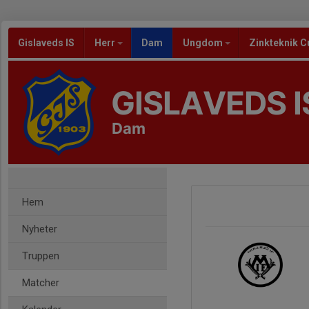
Gislaveds IS
Herr
Dam
Ungdom
Zinkteknik C
GISLAVEDS I
Dam
Hem
Nyheter
Truppen
Matcher