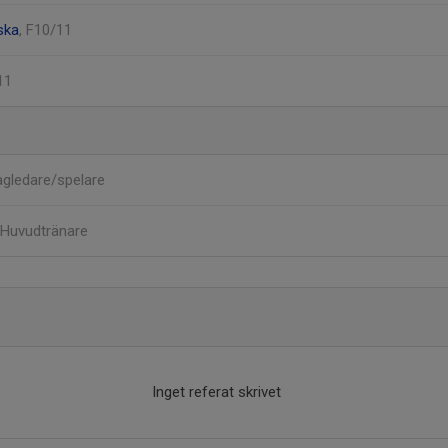
ska
, F10/11
11
agledare/spelare
Huvudtränare
Inget referat skrivet