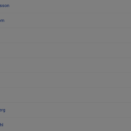
igsson
röm
erg
hl