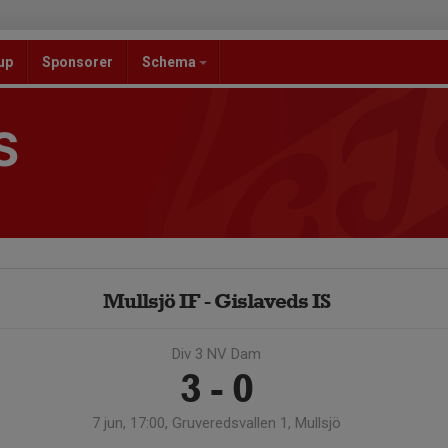
up
Sponsorer
Schema
S
Mullsjö IF - Gislaveds IS
Div 3 NV Dam
3 - 0
7 jun, 17:00, Gruveredsvallen 1, Mullsjö