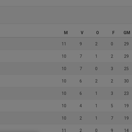
M
V
O
F
GM
11
9
2
0
29
10
7
1
2
29
10
7
0
3
25
10
6
2
2
30
10
6
1
3
23
10
4
1
5
19
10
2
1
7
19
11
2
0
9
14