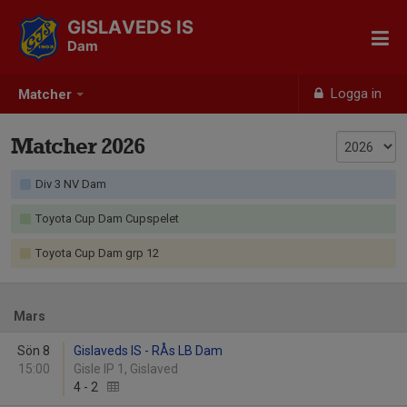
GISLAVEDS IS
Dam
Logga in
Matcher
Matcher 2026
Div 3 NV Dam
Toyota Cup Dam Cupspelet
Toyota Cup Dam grp 12
Mars
Sön 8
Gislaveds IS - RÅs LB Dam
15:00
Gisle IP 1, Gislaved
4
-
2