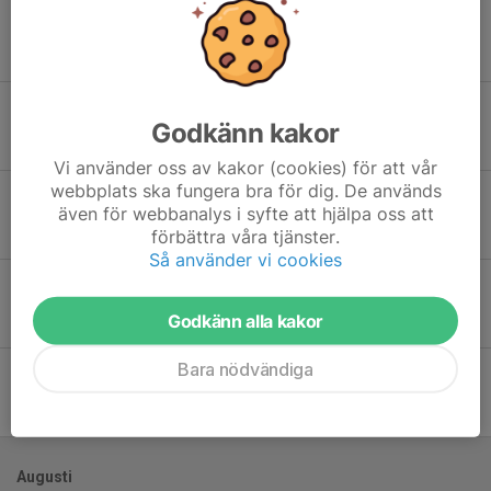
Sön 7
Mullsjö IF - Gislaveds IS
17:00
Gruveredsvallen 1, Mullsjö
3
-
0
Tis 16
Gislaveds IS - NGIS/EBK
Godkänn kakor
19:00
Ryttarvallen 1, Gislaved
4
-
2
Vi använder oss av kakor (cookies) för att vår
webbplats ska fungera bra för dig. De används
Mån 22
Gislaveds IS - Tranås FF
även för webbanalys i syfte att hjälpa oss att
19:00
Ryttarvallen 1, Gislaved
förbättra våra tjänster.
1
-
2
Så använder vi cookies
Tor 25
Mariebo IK B - Gislaveds IS
19:00
Mariebovallen 1, Jönköping
Godkänn alla kakor
3
-
0
Bara nödvändiga
Lör 27
FC Vetlanda Dam - Gislaveds IS
12:00
Heds Arena 1, Vetlanda
3
-
0
Augusti