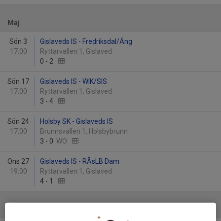
Maj
Sön 3
Gislaveds IS - Fredriksdal/Äng
17:00
Ryttarvallen 1, Gislaved
0
-
2
Sön 17
Gislaveds IS - WIK/SIS
17:00
Ryttarvallen 1, Gislaved
3
-
4
Sön 24
Holsby SK - Gislaveds IS
17:00
Brunnsvallen 1, Holsbybrunn
3
-
0
WO
Ons 27
Gislaveds IS - RÅsLB Dam
19:00
Ryttarvallen 1, Gislaved
4
-
1
Juni