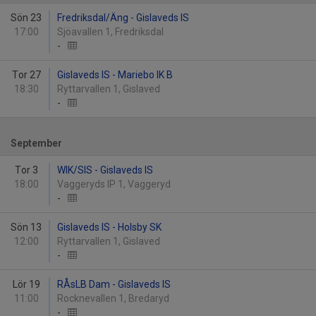
Sön 23
Fredriksdal/Äng - Gislaveds IS
17:00
Sjöavallen 1, Fredriksdal
-
Tor 27
Gislaveds IS - Mariebo IK B
18:30
Ryttarvallen 1, Gislaved
-
September
Tor 3
WIK/SIS - Gislaveds IS
18:00
Vaggeryds IP 1, Vaggeryd
-
Sön 13
Gislaveds IS - Holsby SK
12:00
Ryttarvallen 1, Gislaved
-
Lör 19
RÅsLB Dam - Gislaveds IS
11:00
Rocknevallen 1, Bredaryd
-