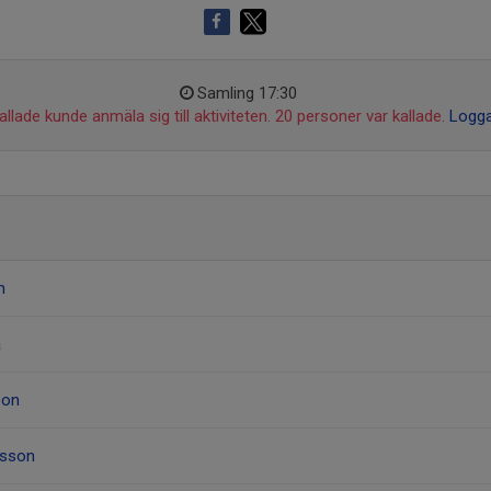
Samling 17:30
llade kunde anmäla sig till aktiviteten. 20 personer var kallade.
Logga
n
a
son
igsson