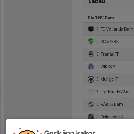
Tabell
Div 3 NV Dam
1. FC Vetlanda Dam
2. NGIS/EBK
3. Tranås FF
4. WIK/SIS
5. Mullsjö IF
6. Fredriksdal/Äng
7. RÅsLB Dam
8. Gislaveds IS
9. Mariebo IK B
Godkänn kakor