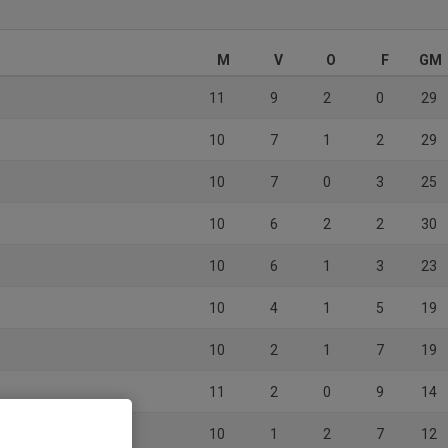
M
V
O
F
GM
11
9
2
0
29
10
7
1
2
29
10
7
0
3
25
10
6
2
2
30
10
6
1
3
23
10
4
1
5
19
10
2
1
7
19
11
2
0
9
14
10
1
2
7
12