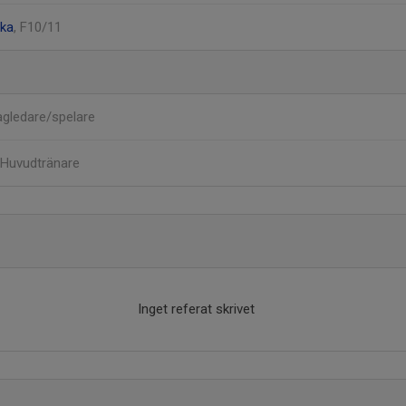
ska
, F10/11
agledare/spelare
Huvudtränare
Inget referat skrivet