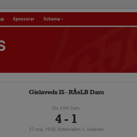
up
Sponsorer
Schema
S
Gislaveds IS - RÅsLB Dam
Div 3 NV Dam
4 - 1
27 maj, 19:00, Ryttarvallen 1, Gislaved