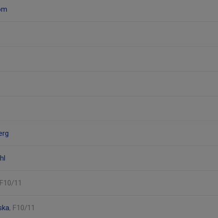
röm
erg
hl
 F10/11
ska
, F10/11