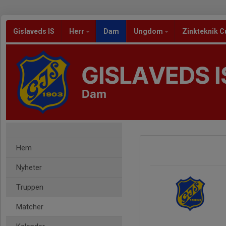
Gislaveds IS
Herr
Dam
Ungdom
Zinkteknik C
GISLAVEDS I
Dam
Hem
Nyheter
Truppen
Matcher