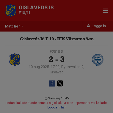
GISLAVEDS IS
F10/11
Logga in
Matcher
Gislaveds IS F 10 - IFK Värnamo 9-m
F2010 S
2 - 3
10 aug 2025, 17:00, Ryttarvallen 2,
Gislaved
Samling 15:45
Endast kallade kunde anmäla sig till aktiviteten. 9 personer var kallade.
Logga in här