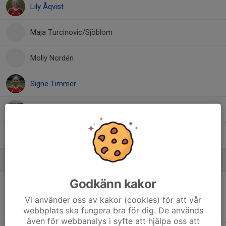
Lily Åqvist
Maja Turcinovic/Sjöblom
Molly Nordén
Signe Timmer
Stella Manojlovska
Zahra Muhamed
Ledare
Godkänn kakor
Josefin Nilsson
Ledare
Vi använder oss av kakor (cookies) för att vår
webbplats ska fungera bra för dig. De används
Magnus Westlund
Ledare
även för webbanalys i syfte att hjälpa oss att