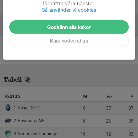
förbättra våra tjänster.
Robert Magnusson
Ledare/sisu
Så använder vi cookies
Godkänn alla kakor
Referat
Bara nödvändiga
Inget referat skrivet
Tabell
F2010 S
M
+/-
P
1. Växjö DFF 1
16
37
37
2. Hovshaga AIF
16
26
35
3. Vederslöv-Dänningelanda IF
16
12
32