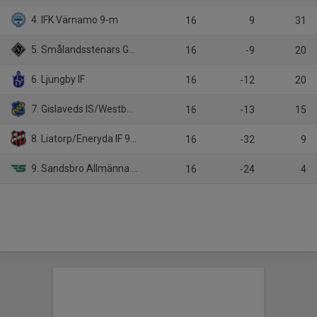
4. IFK Värnamo 9-m
16
9
31
5. Smålandsstenars GOIF 9-m
16
-9
20
6. Ljungby IF
16
-12
20
7. Gislaveds IS/Westbo United
16
-13
15
8. Liatorp/Eneryda IF 9-m
16
-32
9
9. Sandsbro Allmänna IK 9-m
16
-24
4