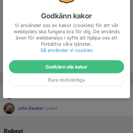
Success Aikhionbare
Godkänn kakor
Tilda Andersson
, F13/14
Vi använder oss av kakor (cookies) för att vår
webbplats ska fungera bra för dig. De används
Tyra Störling
även för webbanalys i syfte att hjälpa oss att
förbättra våra tjänster.
Vanessa Budac
, F10/11
Så använder vi cookies
Wilma Jönsson
Godkänn alla kakor
Ledare
Bara nödvändiga
Anders Emmoth
Ledare
John Backler
Ledare
Referat