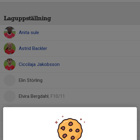
Laguppställning
Anita sule
Astrid Backler
Ciccilaja Jakobsson
Elin Störling
Elvira Bergdahl
, F10/11
Jasmin Hamza
Lilly Trajkovska
, F13/14