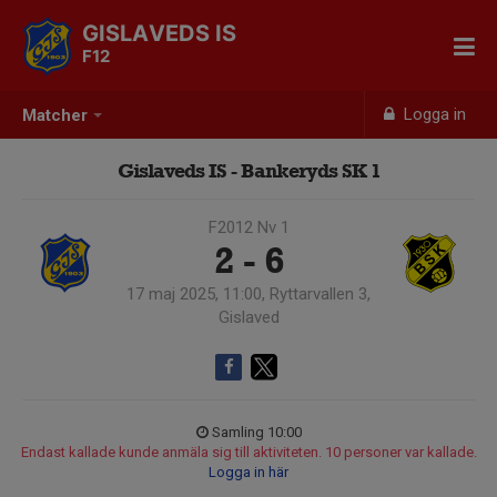
GISLAVEDS IS
F12
Logga in
Matcher
Gislaveds IS - Bankeryds SK 1
F2012 Nv 1
2 - 6
17 maj 2025, 11:00, Ryttarvallen 3,
Gislaved
Samling 10:00
Endast kallade kunde anmäla sig till aktiviteten. 10 personer var kallade.
Logga in här