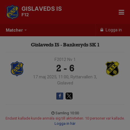
GISLAVEDS IS
F12
Logga in
Matcher
Gislaveds IS - Bankeryds SK 1
F2012 Nv 1
2 - 6
17 maj 2025, 11:00, Ryttarvallen 3,
Gislaved
Samling 10:00
Endast kallade kunde anmäla sig till aktiviteten. 10 personer var kallade.
Logga in här