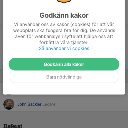
Success Aikhionbare
Godkänn kakor
Tilda Andersson
, F13/14
Vi använder oss av kakor (cookies) för att vår
webbplats ska fungera bra för dig. De används
Tyra Störling
även för webbanalys i syfte att hjälpa oss att
förbättra våra tjänster.
Vanessa Budac
, F10/11
Så använder vi cookies
Wilma Jönsson
Godkänn alla kakor
Ledare
Bara nödvändiga
Anders Emmoth
Ledare
John Backler
Ledare
Referat