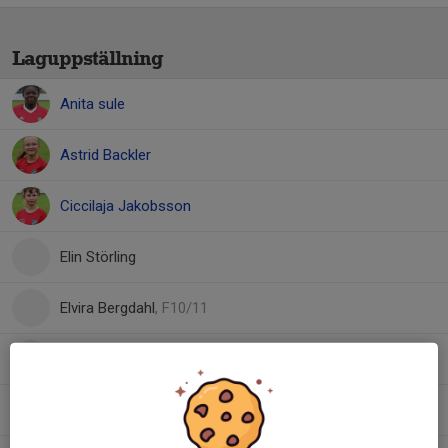
Laguppställning
Anita sule
Astrid Backler
Ciccilaja Jakobsson
Elin Störling
Elvira Bergdahl
, F10/11
Jasmin Hamza
Lilly Trajkovska
, F13/14