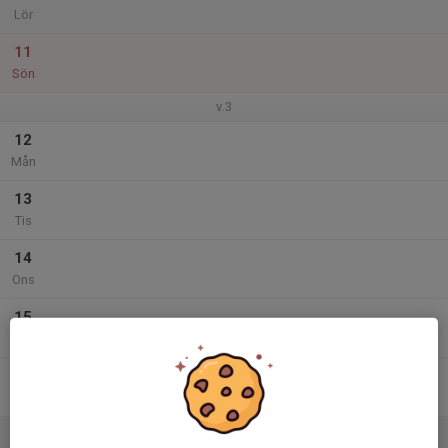
Lör
11
Sön
v.3
12
Mån
13
Tis
14
Ons
15
Tor
16
Fre
17