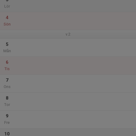
Lör
4
Sön
v.2
5
Mån
6
Tis
7
Ons
8
Tor
9
Fre
10