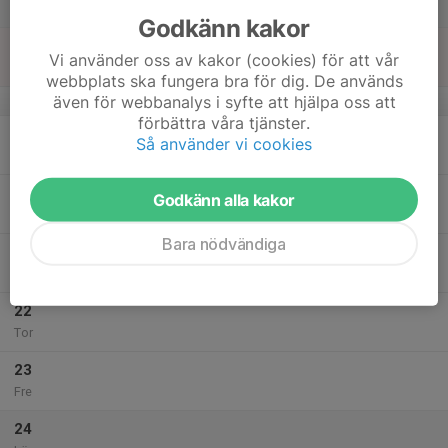
Lör
Godkänn kakor
18
11:30
Inomhus träning
Vi använder oss av kakor (cookies) för att vår
13:00
Sön
Sporthallen d-hall
webbplats ska fungera bra för dig. De används
även för webbanalys i syfte att hjälpa oss att
v.4
förbättra våra tjänster.
19
Så använder vi cookies
Mån
20
Godkänn alla kakor
Tis
Bara nödvändiga
21
Ons
22
Tor
23
Fre
24