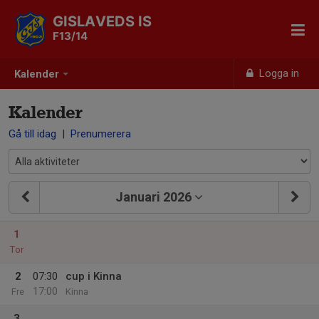
GISLAVEDS IS
F13/14
Logga in
Kalender
Kalender
Gå till idag
|
Prenumerera
Januari 2026
1
Tor
2
07:30
cup i Kinna
17:00
Fre
Kinna
3