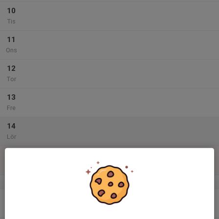
10
Tis
11
Ons
12
Tor
13
Fre
14
Lör
15
Sön
v.47
16
Mån