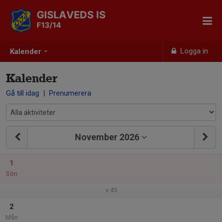
GISLAVEDS IS
F13/14
Logga in
Kalender
Kalender
Gå till idag
|
Prenumerera
November 2026
1
Sön
v.45
2
Mån