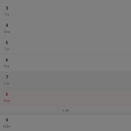
3
Tis
4
Ons
5
Tor
6
Fre
7
Lör
8
Sön
v.46
9
Mån