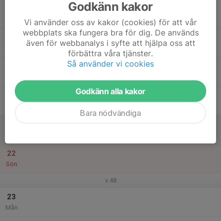
Godkänn kakor
17
Tis
Vi använder oss av kakor (cookies) för att vår
webbplats ska fungera bra för dig. De används
18
även för webbanalys i syfte att hjälpa oss att
Ons
förbättra våra tjänster.
Så använder vi cookies
19
Tor
Godkänn alla kakor
20
Fre
Bara nödvändiga
21
Lör
22
Sön
v.48
23
Mån