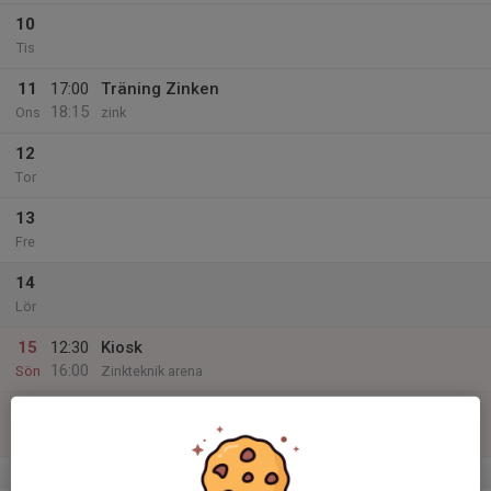
10
Tis
11
17:00
Träning Zinken
18:15
Ons
zink
12
Tor
13
Fre
14
Lör
15
12:30
Kiosk
16:00
Sön
Zinkteknik arena
13:00
Matcher 9 manna f13
16:00
Zinkteknik arena
v.12