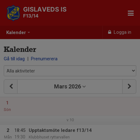
GISLAVEDS IS
F13/14
Logga in
Kalender
Kalender
Gå till idag
|
Prenumerera
Mars 2026
1
Sön
v.10
2
18:45
Upptaktsmöte ledare f13/14
19:30
Mån
Klubbhuset ryttarvallen