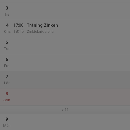
3
Tis
4
17:00
Träning Zinken
18:15
Ons
Zinkteknik arena
5
Tor
6
Fre
7
Lör
8
Sön
v.11
9
Mån