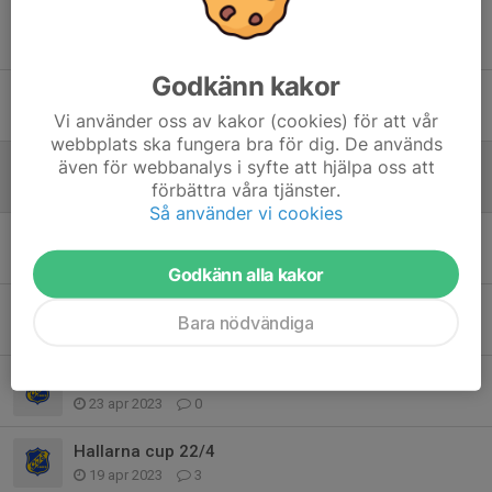
Match inställd
30 jun 2024
0
Godkänn kakor
Träning inställd
Vi använder oss av kakor (cookies) för att vår
4 feb 2024
0
webbplats ska fungera bra för dig. De används
även för webbanalys i syfte att hjälpa oss att
Följ oss!
förbättra våra tjänster.
29 apr 2023
0
Så använder vi cookies
Inför match!
26 apr 2023
0
Godkänn alla kakor
Seriespel och lagindelning våren -23
Bara nödvändiga
26 apr 2023
0
Utomhusträning!
23 apr 2023
0
Hallarna cup 22/4
19 apr 2023
3