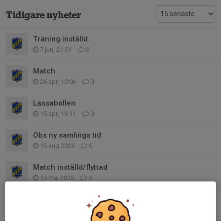
Tidigare nyheter
Träning inställd
7 jun, 21:51
0
Match
26 apr, 10:06
0
Lassabollen
15 apr, 19:11
0
Obs ny samlings tid
15 aug 2025
0
Match inställd/flyttad
14 maj 2025
0
Match inställd
19 aug 2024
0