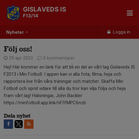
GISLAVEDS IS
F13/14
Logga in
Nyheter
Följ oss!
29 apr 2023
0 kommentarer
Hej! Här kommer en länk för att bli en del av vårt lag Gislaveds IS
F2013 i Min Fotboll. I appen kan vi alla fota, filma, heja och
rapportera live från våra träningar och matcher. Skaffa Min
Fotboll och sprid vidare till alla du tror kan vilja följa och heja
fram vårt lag! Hälsningar, John Backler
https://minfotboll.app.link/nFIYMPC6nzb
Dela nyhet