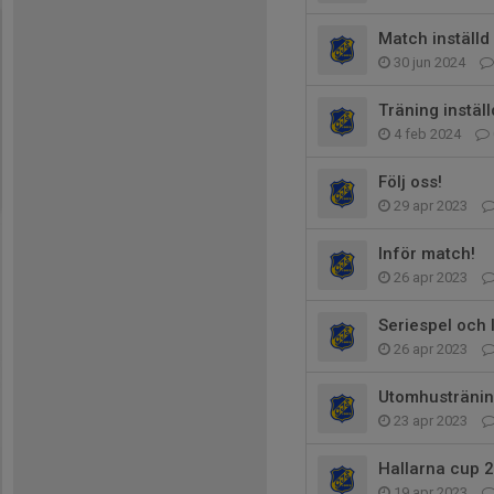
Match inställd
30 jun 2024
Träning inställ
4 feb 2024
Följ oss!
29 apr 2023
Inför match!
26 apr 2023
Seriespel och 
26 apr 2023
Utomhustränin
23 apr 2023
Hallarna cup 
19 apr 2023