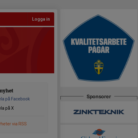
Logga in
nyhet
Sponsorer
la på Facebook
la på X
heter via RSS