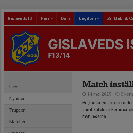
Gislaveds IS
Herr
Dam
Ungdom
Zinkteknik C
GISLAVEDS I
F13/14
Match instäl
Hem
14 maj 2025
0 kom
Nyheter
Hej,lördagens borta matc
samt kallelsen kommer ski
Truppen
mvh ledarna
Matcher