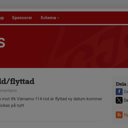
up
Sponsorer
Schema
S
ld/flyttad
Dela 
mentarer
De
h mot Ifk Värnamo f14 röd är flyttad ny datum kommer
De
ckas på nytt .
Ny