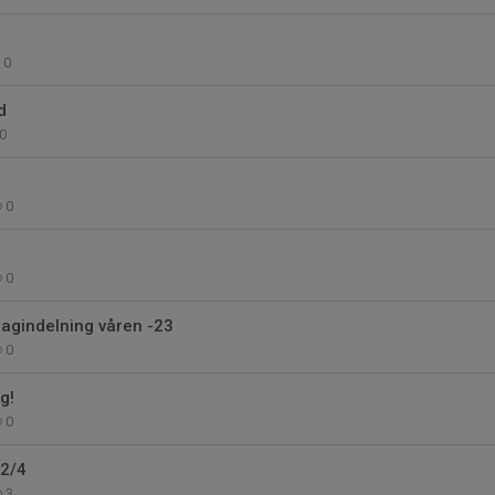
0
d
0
0
0
lagindelning våren -23
0
g!
0
22/4
3