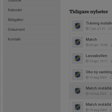
Statistik
Kalender
Tidigare nyheter
Bildgalleri
Träning inställ
7 jun, 21:51
Dokument
Kontakt
Match
26 apr, 10:06
Lassabollen
15 apr, 19:11
Obs ny samling
15 aug 2025
Match inställd/
14 maj 2025
Match inställd
19 aug 2024