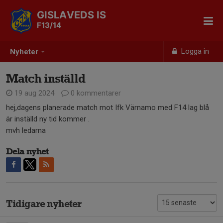
GISLAVEDS IS
F13/14
Logga in
Nyheter
Match inställd
19 aug 2024
0 kommentarer
hej,dagens planerade match mot Ifk Värnamo med F14 lag blå
är inställd ny tid kommer .
mvh ledarna
Dela nyhet
Tidigare nyheter