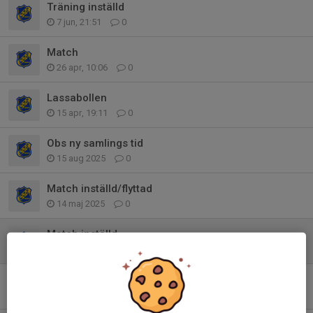
Träning inställd
7 jun, 21:51
0
Match
26 apr, 10:06
0
Lassabollen
15 apr, 19:11
0
Obs ny samlings tid
15 aug 2025
0
Match inställd/flyttad
14 maj 2025
0
Match inställd
19 aug 2024
0
Match inställd
30 jun 2024
0