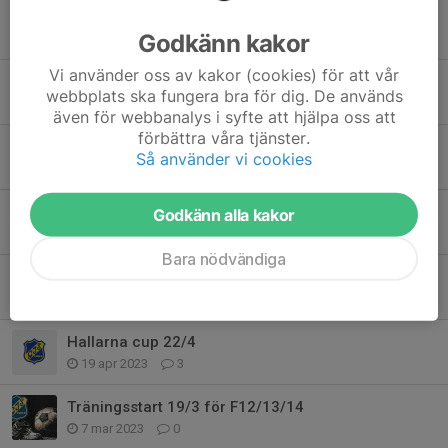
Träning inställd
Godkänn kakor
4 feb 2024
0
Vi använder oss av kakor (cookies) för att vår
Följ oss!
webbplats ska fungera bra för dig. De används
29 apr 2023
0
även för webbanalys i syfte att hjälpa oss att
förbättra våra tjänster.
Inför match!
Så använder vi cookies
26 apr 2023
0
Seriespel och lagindelning våren -23
Godkänn alla kakor
26 apr 2023
0
Bara nödvändiga
Utomhusträning!
23 apr 2023
0
Hallarna cup 22/4
19 apr 2023
3
Träningsstart 19/3 för F12/13/14
7 mar 2023
0