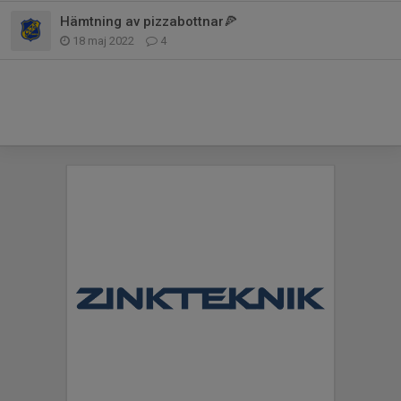
Hämtning av pizzabottnar🍕
18 maj 2022
4